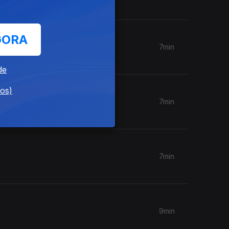
GORA
7min
de
dos)
7min
7min
9min