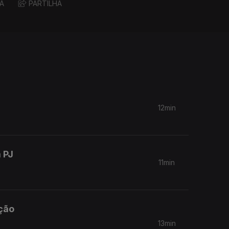
A
PARTILHA
12min
 PJ
11min
ação
13min