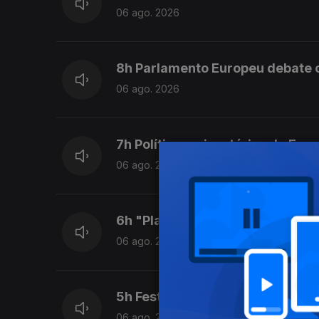
06 ago. 2026
8h Parlamento Europeu debate c
06 ago. 2026
7h Políticas migratórias da Eur
06 ago. 2026
6h "Playback", filme que recor
06 ago. 2026
5h Festival Bons Sons até domi
06 ago. 2026