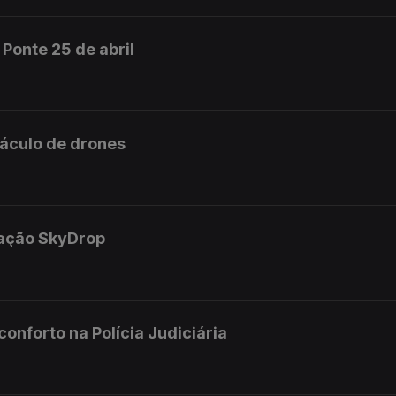
Ponte 25 de abril
táculo de drones
ração SkyDrop
nforto na Polícia Judiciária