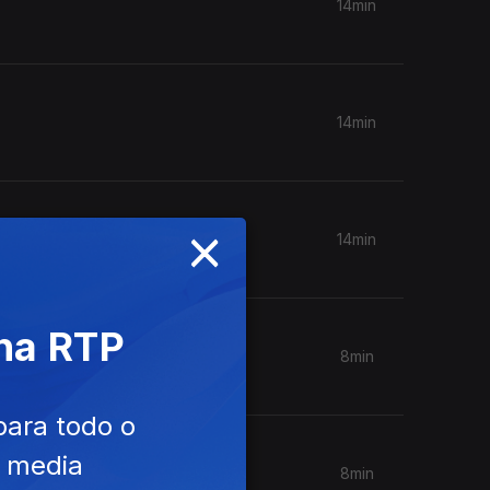
14min
14min
×
14min
 na RTP
8min
para todo o
e media
8min