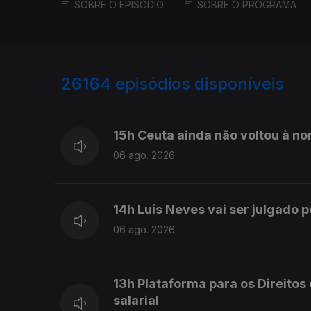
SOBRE O EPISÓDIO
SOBRE O PROGRAMA
26164
episódios disponíveis
947109
947004
15h Ceuta ainda não voltou à no
06 ago. 2026
14h Luís Neves vai ser julgado p
06 ago. 2026
13h Plataforma para os Direito
salarial