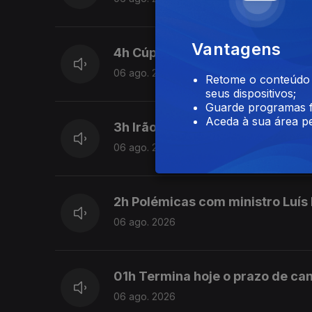
Vantagens
4h Cúpula da FIFA reafirma total
06 ago. 2026
Retome o conteúdo a
seus dispositivos;
Guarde programas f
Aceda à sua área pe
3h Irão e Omã acordam nova rot
06 ago. 2026
2h Polémicas com ministro Luís
06 ago. 2026
01h Termina hoje o prazo de can
06 ago. 2026