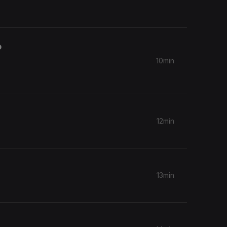
o
10min
12min
13min