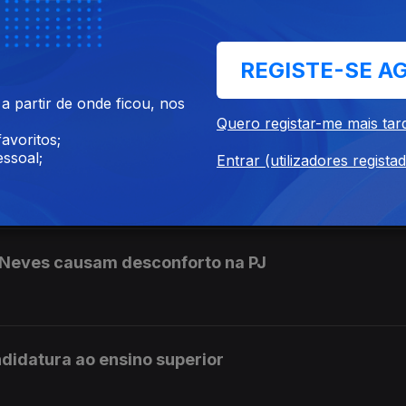
REGISTE-SE A
 apoio a Gianni Infantino
 partir de onde ficou, nos
Quero registar-me mais tar
avoritos;
ssoal;
Entrar (utilizadores regista
a marítima no Estreito de Ormuz
 Neves causam desconforto na PJ
didatura ao ensino superior