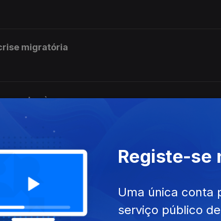
rise migratória
opa postas à prova
Registe-se
da Carlos Paião chega aos cinemas
Uma única conta 
ngo na aldeia de Cem Soldos
serviço público d