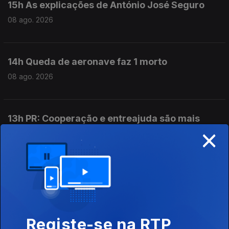
15h As explicações de António José Seguro
08 ago. 2026
14h Queda de aeronave faz 1 morto
08 ago. 2026
13h PR: Cooperação e entreajuda são mais
×
fortes do que egoísmos
08 ago. 2026
12h Aeronave cai no Aeródromo de Portimão.
Piloto morreu
08 ago. 2026
Registe-se na RTP