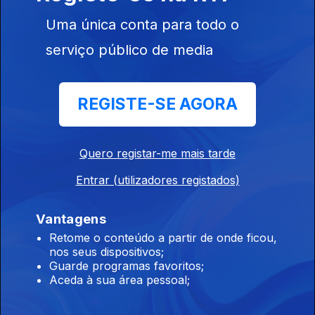
Uma única conta para todo o
11h Hong Kong: Incêndio que causou 168
serviço público de media
mortos começou com beata
08 ago. 2026
REGISTE-SE AGORA
10h Retorno: Chega considera irresponsável
envio do diploma ao TC
Quero registar-me mais tarde
08 ago. 2026
Entrar (utilizadores registados)
Vantagens
09h Saúde pública em Ceuta: Médicos pedem
Retome o conteúdo a partir de onde ficou,
intervenção urgente
nos seus dispositivos;
Guarde programas favoritos;
08 ago. 2026
Aceda à sua área pessoal;