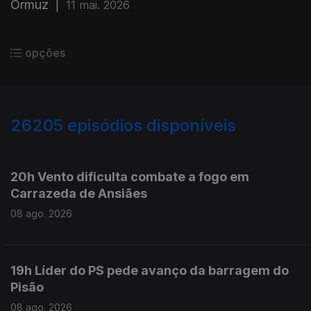
Ormuz
|
11 mai. 2026
opções
26205
episódios disponíveis
947503
947372
20h Vento dificulta combate a fogo em
Carrazeda de Ansiães
08 ago. 2026
19h Líder do PS pede avanço da barragem do
Pisão
08 ago. 2026