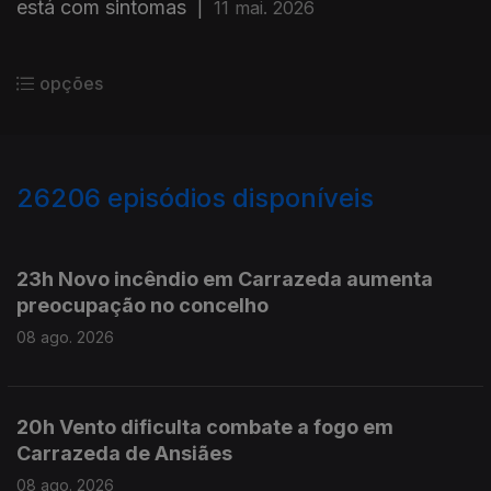
está com sintomas
|
11 mai. 2026
opções
26206
episódios disponíveis
947504
947377
23h Novo incêndio em Carrazeda aumenta
preocupação no concelho
08 ago. 2026
20h Vento dificulta combate a fogo em
Carrazeda de Ansiães
08 ago. 2026