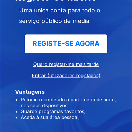
Uma única conta para todo o
12h Aeronave cai no Aeródromo de Portimão.
serviço público de media
Piloto morreu
08 ago. 2026
REGISTE-SE AGORA
11h Hong Kong: Incêndio que causou 168
mortos começou com beata
Quero registar-me mais tarde
08 ago. 2026
Entrar (utilizadores registados)
Vantagens
10h Retorno: Chega considera irresponsável
Retome o conteúdo a partir de onde ficou,
envio do diploma ao TC
nos seus dispositivos;
Guarde programas favoritos;
08 ago. 2026
Aceda à sua área pessoal;