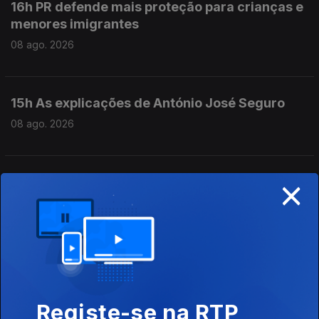
16h PR defende mais proteção para crianças e
menores imigrantes
08 ago. 2026
15h As explicações de António José Seguro
08 ago. 2026
×
14h Queda de aeronave faz 1 morto
08 ago. 2026
13h PR: Cooperação e entreajuda são mais
fortes do que egoísmos
08 ago. 2026
Registe-se na RTP