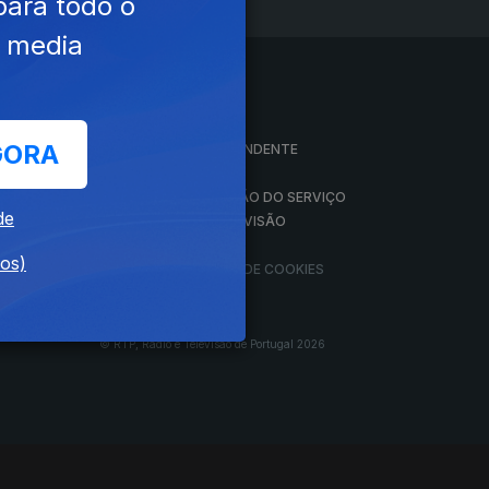
para todo o
e media
A EMPRESA
GORA
CONSELHO GERAL INDEPENDENTE
CONSELHO DE OPINIÃO
VINTE
CONTRATO DE CONCESSÃO DO SERVIÇO
de
PÚBLICO DE RÁDIO E TELEVISÃO
RGPD
dos)
GESTÃO DAS DEFINIÇÕES DE COOKIES
© RTP, Rádio e Televisão de Portugal 2026