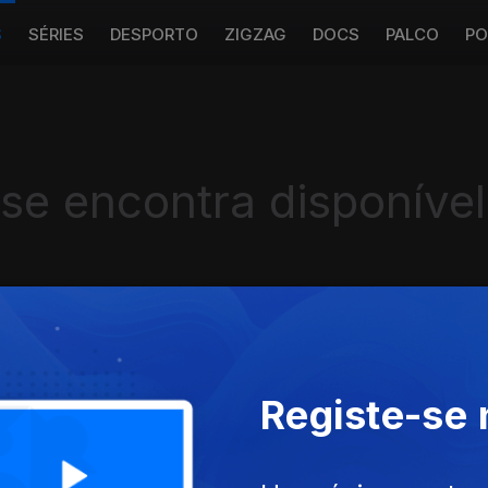
S
SÉRIES
DESPORTO
ZIGZAG
DOCS
PALCO
PO
 se encontra disponível
Instale a aplicação
RTP Play
Registe-se
Disponível para iOS, Android, Apple TV, Android TV e CarPlay