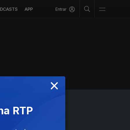
DCASTS
APP
Entrar
×
 na RTP