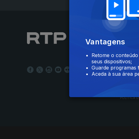
NOTÍCIAS
Vantagens
DESPORT
TELEVIS
Retome o conteúdo a
RÁDIO
seus dispositivos;
RTP ARQ
Guarde programas f
RTP ENSI
Aceda à sua área pe
POLÍTICA D