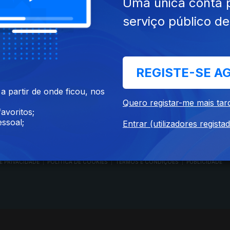
Uma única conta 
serviço público d
RTP PLAY
CONTACTOS
REGISTE-SE A
O
EM DIRETO
PROVEDORA DO
ÃO
REVER PROGRAMAS
TELESPECTADOR
 partir de onde ficou, nos
PROVEDORA DO OU
Quero registar-me mais tar
CONCURSOS
UIVOS
ACESSIBILIDADES
avoritos;
PERGUNTAS FREQUENTES
NA
SATÉLITES
ssoal;
Entrar (utilizadores regista
CONTACTOS
E PRIVACIDADE
POLÍTICA DE COOKIES
TERMOS E CONDIÇÕES
PUBLICIDADE
|
|
|