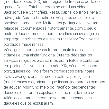
(meados do séc. XIX), uma região de fronteira, porta do
grande Oeste. Estabeleceram-se em duas cidades:
Jacksonville e Springfield. Nesta, capital do Ilinóis, vivia o
advogado Abraão Lincoln, em vésperas de ser eleito
presidente americano. Muitos dos portugueses tiveram
relações, documentadas historicamente, com o seu o
ilustre cidadão: Lincoln emprestava-lhes dinheiro a juros,
empregou cozinheiros e a sua mulher, Mary Todd, vestia
bordados madeirenses.
Vária igrejas portuguesas foram construídas nas duas
cidades e uma ainda funciona. Durante décadas, os
serviços religiosos e os salmos eram feitos e cantados
em português. Nos finais do séc. XIX, vários religiosos
portugueses do Ilinóis foram convidados para ir para
Havai, evangelizar a numerosa colónia portuguesa
(madeirenses e açorianos) que tinham ido para os campos
de açúcar. Assim, no meio do Pacífico, descendentes
daqueles que foram expulsos de uma ilha do meio do
Atlântico vieram a encontrar-se com descendentes
daqueles que os expulsaram.