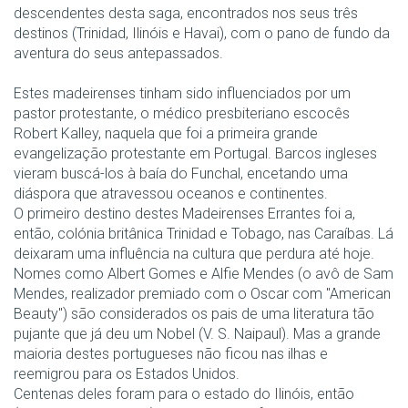
descendentes desta saga, encontrados nos seus três
destinos (Trinidad, Ilinóis e Havai), com o pano de fundo da
aventura do seus antepassados.
Estes madeirenses tinham sido influenciados por um
pastor protestante, o médico presbiteriano escocês
Robert Kalley, naquela que foi a primeira grande
evangelização protestante em Portugal. Barcos ingleses
vieram buscá-los à baía do Funchal, encetando uma
diáspora que atravessou oceanos e continentes.
O primeiro destino destes Madeirenses Errantes foi a,
então, colónia britânica Trinidad e Tobago, nas Caraíbas. Lá
deixaram uma influência na cultura que perdura até hoje.
Nomes como Albert Gomes e Alfie Mendes (o avô de Sam
Mendes, realizador premiado com o Oscar com "American
Beauty") são considerados os pais de uma literatura tão
pujante que já deu um Nobel (V. S. Naipaul). Mas a grande
maioria destes portugueses não ficou nas ilhas e
reemigrou para os Estados Unidos.
Centenas deles foram para o estado do Ilinóis, então