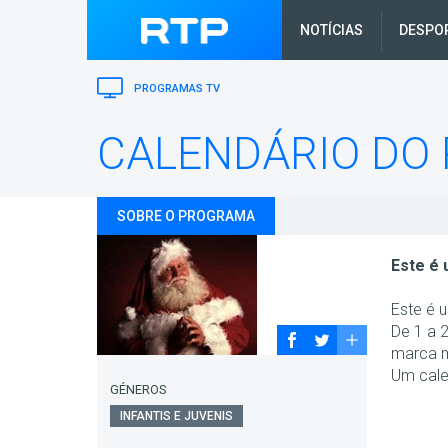
NOTÍCIAS
DESPO
PROGRAMAS TV
CALENDÁRIO DO 
SOBRE O PROGRAMA
Este é 
Este é 
De 1 a 
marca m
Um cale
GÉNEROS
INFANTIS E JUVENIS