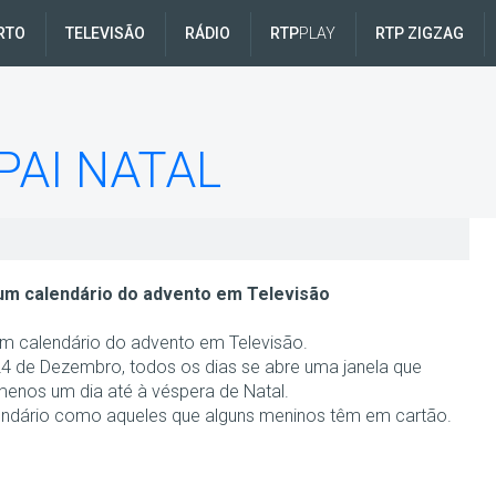
RTO
TELEVISÃO
RÁDIO
RTP
PLAY
RTP ZIGZAG
PAI NATAL
um calendário do advento em Televisão
um calendário do advento em Televisão.
24 de Dezembro, todos os dias se abre uma janela que
enos um dia até à véspera de Natal.
ndário como aqueles que alguns meninos têm em cartão.