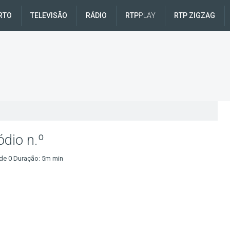
RTO
TELEVISÃO
RÁDIO
RTP
PLAY
RTP ZIGZAG
ódio n.º
de 0 Duração: 5m min