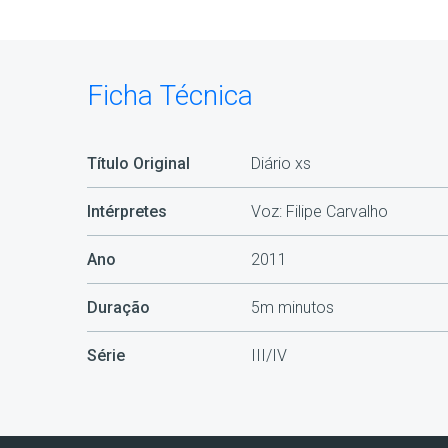
Ficha Técnica
Título Original
Diário xs
Intérpretes
Voz: Filipe Carvalho
Ano
2011
Duração
5m minutos
Série
III/IV