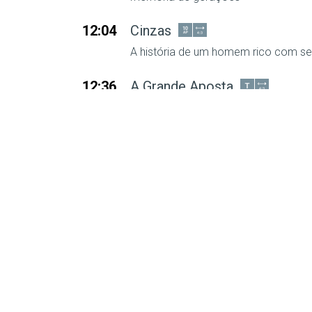
12:04
Cinzas
A história de um homem rico com seg
12:36
A Grande Aposta
O amor de dois amigos está em jog
Tarde
13:21
Portugueses pelo Mundo
Esta nova série de Portugueses Pelo
Músicos portugueses pelo mundo
14:04
Mundo Desportivo
Poderá rever os jogos da seleção, 
momentos de glória, o golo que nos 