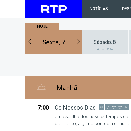
NOTÍCIAS
DES
HOJE
HOJE
VOLTAR AO DIA DE HOJE
Sexta, 7
Quinta, 6
Sexta, 7
Sábado, 8
Agosto 2026
Agosto 2026
Agosto 2026
SEMANA ANTERIOR
PRÓXIMA SEMANA
Manhã
7:00
Os Nossos Dias
Um espelho dos nossos tempos e da
dramático, alguma comédia e muita