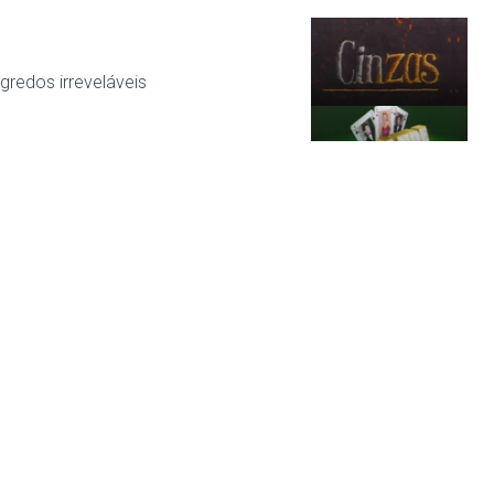
redos irreveláveis
o na Grande Aposta
 Mundo mostra Chefs, Taxistas e
do Campeonato Nacional, os
emocionou e que fez levantar o