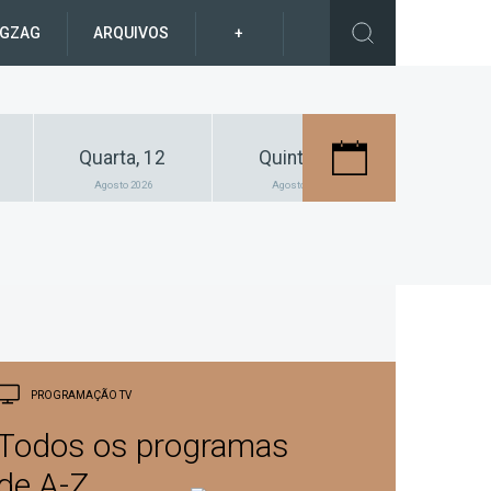
IGZAG
ARQUIVOS
+
Quarta, 12
Quinta, 13
Sexta
Agosto 2026
Agosto 2026
Agosto 
PROGRAMAÇÃO TV
Todos os programas
de A-Z