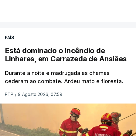
por cumprir.
VER MAIS
ERRO
100
PAÍS
ERROR ON HTML5 MEDIA ELEMENT
Está dominado o incêndio de
Linhares, em Carrazeda de Ansiães
ESTE CONTEÚDO ESTÁ NESTE
MOMENTO INDISPONÍVEL
Durante a noite e madrugada as chamas
cederam ao combate. Ardeu mato e floresta.
RTP
/
9 Agosto 2026, 07:59