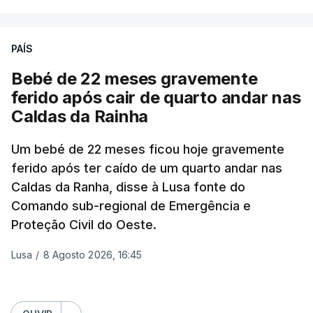
manhã de hoje por um popular após ter encontrado
a criança deitada no chão.
PAÍS
A mesma fonte da Polícia de Segurança Pública
Bebé de 22 meses gravemente
disse ainda que os pais foram contactados e está a
ferido após cair de quarto andar nas
ser dado apoio psicológico à família.
Caldas da Rainha
TÓPICOS
Um bebé de 22 meses ficou hoje gravemente
Caldas
ferido após ter caído de um quarto andar nas
Caldas da Ranha, disse à Lusa fonte do
Comando sub-regional de Emergência e
Proteção Civil do Oeste.
Lusa
/
8 Agosto 2026, 16:45