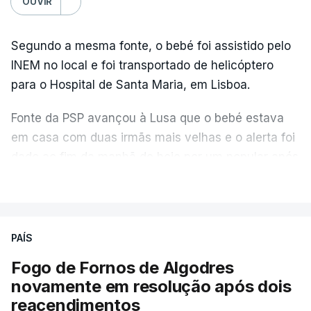
OUVIR
Segundo a mesma fonte, o bebé foi assistido pelo
INEM no local e foi transportado de helicóptero
para o Hospital de Santa Maria, em Lisboa.
Fonte da PSP avançou à Lusa que o bebé estava
em casa com duas irmãs mais velhas e o alerta foi
dado ao fim da manhã de hoje por um popular após
ter encontrado a criança deitada no chão.
VER MAIS
A mesma fonte da Polícia de Segurança Pública
disse ainda que os pais já foram contactados e
PAÍS
está a ser dado apoio psicológico à família.
Fogo de Fornos de Algodres
novamente em resolução após dois
TÓPICOS
Caldas Rainha
reacendimentos
,
Rainha