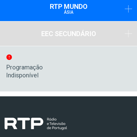
RTP
MUNDO
ÁSIA
EEC
SECUNDÁRIO
Programação
Indisponível