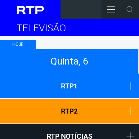
TELEVISÃO
HOJE
VOLTAR AO DIA DE HOJE
Quinta, 6
Quinta, 6
RTP1
RTP2
RTP
NOTÍCIAS