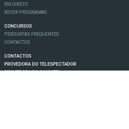
EM DIRETO
REVER PROGRAMAS
CONCURSOS
PERGUNTAS FREQUENTES
CONTACTOS
CONTACTOS
PROVEDORA DO TELESPECTADOR
PROVEDORA DO OUVINTE
ACESSIBILIDADES
SATÉLITES
A EMPRESA
CONSELHO GERAL INDEPENDENTE
CONSELHO DE OPINIÃO
CONTRATO DE CONCESSÃO DO SERVIÇO PÚBLICO DE
RÁDIO E TELEVISÃO