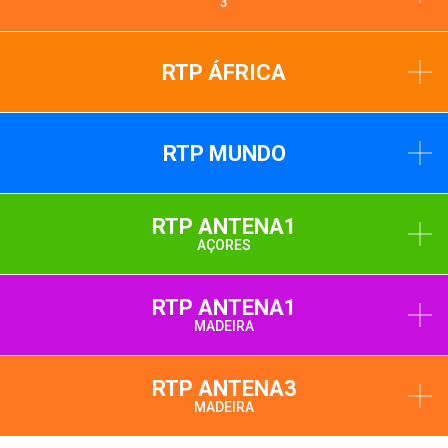
3
RTP
ÁFRICA
RTP
MUNDO
RTP
ANTENA1
AÇORES
RTP
ANTENA1
MADEIRA
RTP
ANTENA3
MADEIRA