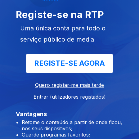
Registe-se na RTP
Ep. 18
08 set. 2024
Uma única conta para todo o
serviço público de media
REGISTE-SE AGORA
Ep. 17
02 jun. 2024
Quero registar-me mais tarde
Entrar (utilizadores registados)
Vantagens
Ep. 16
Retome o conteúdo a partir de onde ficou,
nos seus dispositivos;
19 mai. 2024
Guarde programas favoritos;