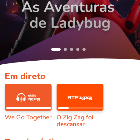
Em direto
We Go Together
O Zig Zag foi
descansar