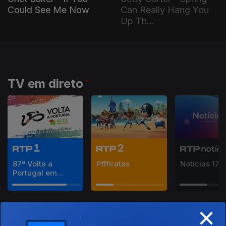
Could See Me Now
Can Really Hang You
Up Th...
TV em direto
87ª Volta a
Pfffiratas
Notícias 17
Portugal em
Bicicleta
×
Rádio em direto