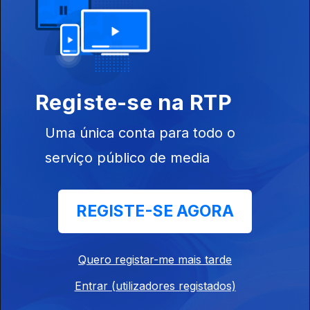
Programa da
Fim de Tarde RTP
Logo Se Vê
Registe-se na RTP
Tarde
Antena 2
Uma única conta para todo o
serviço público de media
Instale a aplicação
RTP Play
REGISTE-SE AGORA
Quero registar-me mais tarde
Disponível para iOS, Android, Apple TV, Android TV e
Entrar (utilizadores registados)
CarPlay