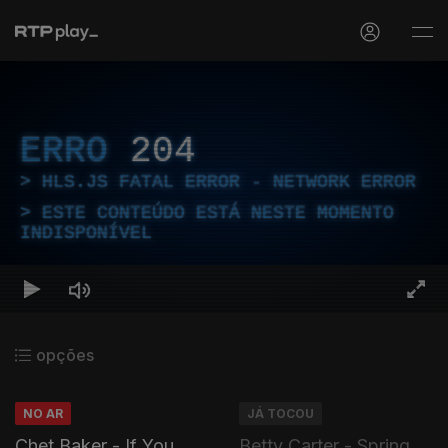
ERRO
204
HLS.JS FATAL ERROR - NETWORK ERROR
ESTE CONTEÚDO ESTÁ NESTE MOMENTO
INDISPONÍVEL
opções
NO AR
JÁ TOCOU
Chet Baker - If You
Betty Carter - Spring