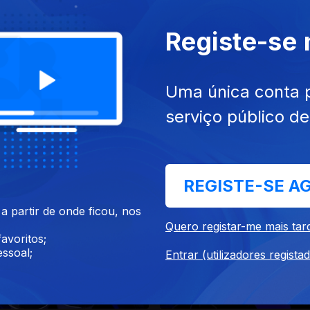
026
22 mai. 2026
Registe-se
Uma única conta 
serviço público d
026
25 abr. 2026
REGISTE-SE A
 partir de onde ficou, nos
Quero registar-me mais tar
avoritos;
ssoal;
Entrar (utilizadores regista