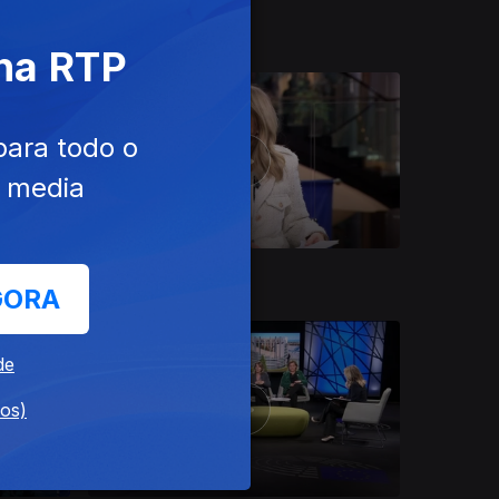
17 mai. 2026
 na RTP
para todo o
e media
18 abr. 2026
GORA
de
dos)