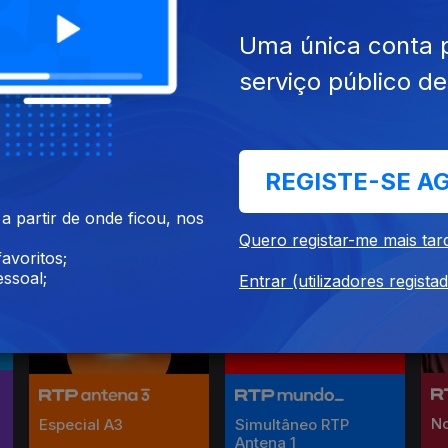
Uma única conta 
serviço público d
Curso de Cultura
O 
Notícias Sete da
Geral
Tarde
REGISTE-SE A
 partir de onde ficou, nos
Quero registar-me mais tar
avoritos;
ssoal;
Entrar (utilizadores regista
No
Especial A3
Simultâneo RTP
Antena 1