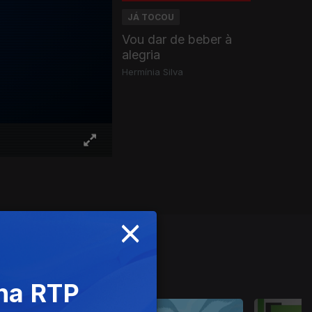
JÁ TOCOU
Vou dar de beber à
alegria
Hermínia Silva
×
 na RTP