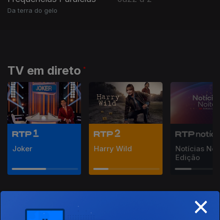
Da terra do gelo
TV em direto
Joker
Harry Wild
Notícias Noit
Edição
×
Rádio em direto