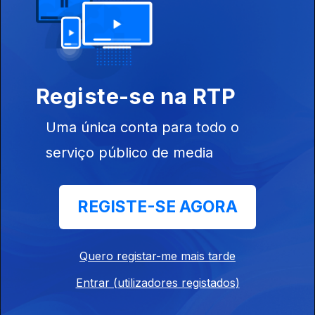
Noémia
Frequências
Especial A3
Registe-se na RTP
Gonçalves
Paralelas
Uma única conta para todo o
serviço público de media
Instale a aplicação
RTP Play
REGISTE-SE AGORA
Quero registar-me mais tarde
Disponível para iOS, Android, Apple TV, Android TV e
Entrar (utilizadores registados)
CarPlay