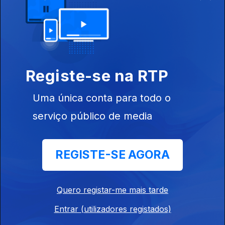
Máquina do
Especial A3
Tempo
Registe-se na RTP
Mezza-Voce
Uma única conta para todo o
serviço público de media
REGISTE-SE AGORA
Instale a aplicação
RTP Play
Quero registar-me mais tarde
Disponível para iOS, Android, Apple TV, Android TV e
Entrar (utilizadores registados)
CarPlay