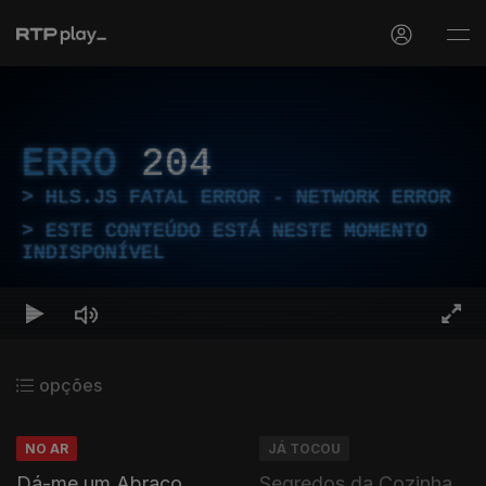
ERRO
204
HLS.JS FATAL ERROR - NETWORK ERROR
ESTE CONTEÚDO ESTÁ NESTE MOMENTO
INDISPONÍVEL
opções
NO AR
JÁ TOCOU
Dá-me um Abraço
Segredos da Cozinha