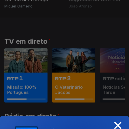
Miguel Gameiro
Joao Afonso
TV em direto
Missão: 100%
O Veterinário
Notícias Sei
Português
Jacobs
Tarde
Rádio em direto
×