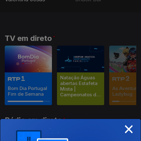
TV em direto
Natação Águas
abertas Estafeta
Bom Dia Portugal
As Aventura
Mista |
Fim de Semana
Ladybug
Campeonatos da
Europa de
Desportos
Aquáticos
Rádio em direto
×