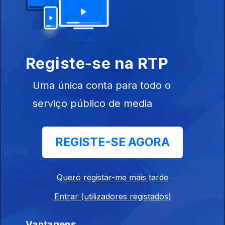
Portugueses no
Café Plaza
Valentina J
Mundo
Registe-se na RTP
Uma única conta para todo o
serviço público de media
Instale a aplicação
RTP Play
REGISTE-SE AGORA
Quero registar-me mais tarde
Disponível para iOS, Android, Apple TV, Android TV e
CarPlay
Entrar (utilizadores registados)
Vantagens