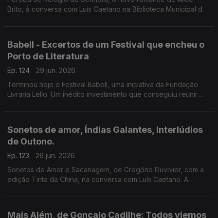
Brito, à conversa com Luís Caetano na Biblioteca Municipal de
Setúbal. Tem a edição Companhia das Letras. Também a
poesia de Siri Hustvedt para Paul Auster.
Babell - Excertos de um Festival que encheu o
Porto de Literatura
Ep. 124
29 jun. 2026
Terminou hoje o Festival Babell, uma iniciativa da Fundação
Livraria Lello. Um inédito investimento que conseguiu reunir
escritores de renome e público. Ouvimos excertos de
conversas com Dulce Maria Cardoso, Javier Cercas,
Conceição Evaristo, Milton Hatoum e Héctor Abad Faciolince.
Sonetos de amor, Índias Galantes, Interlúdios
de Outono.
Ep. 123
26 jun. 2026
Sonetos de Amor e Sacanagem, de Gregório Duvivier, com a
edição Tinta da China, na conversa com Luís Caetano. A
Semibreve de Andrea Lupi com literatura e paisagens da
Colômbia. Poesia de Helder Macedo.
Mais Além, de Gonçalo Cadilhe: Todos viemos