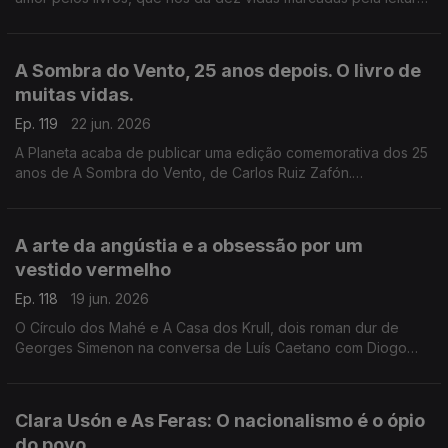
e pela vontade de convidar a ela, levando-nos de Rabat à
Toscana, de Nova Iorque à Alemanha, de Bogotá a São Tomé,
e aos Açores e à Póvoa de Varzim. E na conversa com Luís
A Sombra do Vento, 25 anos depois. O livro de
Caetano, fala-se também do Festival Babell, que começa esta
muitas vidas.
quarta-feita no Porto, o maior investimento de sempre no
nosso país num evento literário, iniciativa da Livraria Lello.
Ep. 119
22 jun. 2026
A Planeta acaba de publicar uma edição comemorativa dos 25
anos de A Sombra do Vento, de Carlos Ruiz Zafón.
Recordamos a conversa com Luís Caetano que serviu de
apresentação pública do final da tetralogia O Cemitério dos
Livros Esquecidos, no Salão Nobre da Biblioteca da Academia
A arte da angústia e a obsessão por um
das Ciências, em Lisboa.
vestido vermelho
Ep. 118
19 jun. 2026
O Círculo dos Mahé e A Casa dos Krull, dois roman dur de
Georges Simenon na conversa de Luís Caetano com Diogo
Madre Deus, editor da Cavalo de Ferro. Andrea Lupi e a arte
da angústia na Semibreve. Poesia de Margarida Azevedo.
Clara Usón e As Feras: O nacionalismo é o ópio
do povo