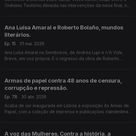
Onésimo Teotónio Almeida nas intervenções da mesa final, na
Póvoa de Varzim, a partir do mote 'Saber onde estamos e
para onde vamos continua a ser essencial.'
Ana Luísa Amaral e Roberto Bolaño, mundos
literários.
Ep. 15
01 mai. 2026
Ana Luísa Amaral na Semibreve, de Andrea Lupi e n'A Vida
Breve, em voz própria. E o regresso da obra de Roberto
Bolaño, com a nova edição Cavalo de Ferro. Contos
Completos e Um Pequeno Romance Lúmpen na conversa de
Luís Caetano com o editor Diogo Madre Deus.
Armas de papel contra 48 anos de censura,
corrupção e repressão.
Ep. 78
30 abr. 2026
Acaba de ser inaugurada em Lisboa a exposição As Armas de
Papel, com a coleção de imprensa e publicações clandestinas
do Arquivo Ephemera. José Pacheco Pereira conversa com
Luís Caetano sobre o livro que deu origem.
A voz das Mulheres. Contra a história, a