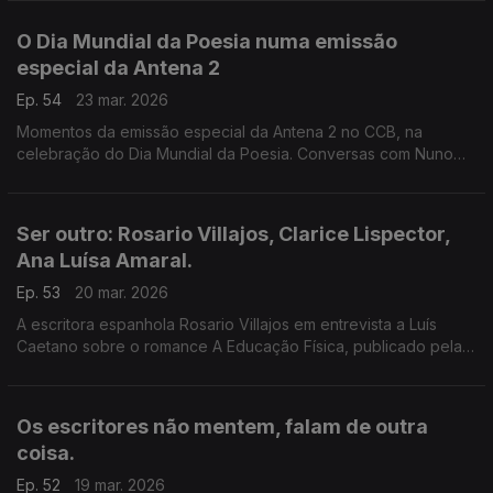
especial da Antena 2 no CCB, na celebração do Dia Mundial
da Poesia.
O Dia Mundial da Poesia numa emissão
especial da Antena 2
Ep. 54
23 mar. 2026
Momentos da emissão especial da Antena 2 no CCB, na
celebração do Dia Mundial da Poesia. Conversas com Nuno
Artur Silva, António Carlos Cortez, Jorge Reis-Sá, Fernando
Pinto do Amaral, António Jorge Gonçalves...
Ser outro: Rosario Villajos, Clarice Lispector,
Ana Luísa Amaral.
Ep. 53
20 mar. 2026
A escritora espanhola Rosario Villajos em entrevista a Luís
Caetano sobre o romance A Educação Física, publicado pela
Dom Quixote. A Semibreve, de Andrea Lupi e a poesia de Ana
Luísa Amaral. Ser outro, pela palavra.
Os escritores não mentem, falam de outra
coisa.
Ep. 52
19 mar. 2026