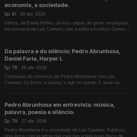
economia, a sociedade.
Ep. 81
29 abr. 2026
Défice, de Emma Holten, um livro capaz de gerar revoluções,
na conversa de Luís Caetano com a editora Eurídice Gomes.
Publicado pela Objetivamente/Penguin. Ainda o cinema com
Inês N. Lourenço e o Lilliput, de Sandy Gageiro.
Da palavra e do silêncio: Pedro Abrunhosa,
Daniel Faria, Harper L
Ep. 78
28 abr. 2026
Conclusão da conversa de Pedro Abrunhosa com Luís
Caetano. Os livros, a música, o agir no mundo. E ouve-se
poesia de Daniel Faria, pelo próprio, e uma carta de Harper
Lee, num comovente elogio dos livros e da leitura.
Pedro Abrunhosa em entrevista: música,
palavra, poesia e silêncio.
Ep. 79
27 abr. 2026
Pedro Abrunhosa é o convidado de Luís Caetano. Publicou
dois livros com as letras das canções e tem novo disco de