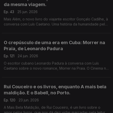
da mesma viagem.
Ep. 43
25 jun. 2026
Mais Além, o novo livro do viajante escritor Gonçalo Cadilhe, à
conversa com Luís Caetano. Uma história da humanidade pela
viagem e os viajantes, um relato íntimo da descoberta dos
lugares e das gentes. A edição Contraponto.
O crepúsculo de uma era em Cuba: Morrer na
Praia, de Leonardo Padura
Ep. 121
24 jun. 2026
O escritor cubano Leonardo Padura à conversa com Luís
Caetano sobre o novo romance, Morrer na Praia. O Cinema n'A
Grande Ilusão, com Inês N. Lourenço, o Lilliput, de Sandy
Gageiro e a poesia de Eugénio de Andrade.
Rui Couceiro e os livros, enquanto A mais bela
maldição. E o Babell, no Porto.
Ep. 120
23 jun. 2026
A Mais Bela Maldição, de Rui Couceiro, é um livro sobre o
amor pelos livros, que nos dá dez vidas marcadas pela leitura