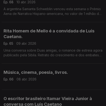
Ep. 68
10 abr. 2026
A argentina Samanta Schweblin venceu esta semana o Prémio
Aena de Narrativa Hispano-americana, no valor de 1 milhão de
euros. Recordamos a conversa de Luís Caetano com a
escritora sobre este livro, o medo e o mundo.
Rita Homem de Mello é a convidada de Luís
Caetano.
Ep. 65
09 abr. 2026
Uma conversa sobre Duas amigas, o romance de estreia agora
publicado pela Sibila. Retrato do crescimento e dos embates
da vida de duas mulheres, de um país que esmaga, e de uma
redação cultural que destrói. E a poesia de Vinicius.
Música, cinema, poesia, livros.
Ep. 66
08 abr. 2026
O escritor brasileiro Itamar Vieira Junior à
conversa com Luís Caetano