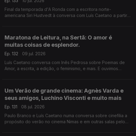
Ep. 133
10 jul. 2026
Final da temporada d'A Ronda com a escritora norte-
americana Siri Hustvedt à conversa com Luís Caetano a partir
de Fantasmas - Um livro de memórias (Dom Quixote). A morte
do ser amado, a morte de um país, de uma sociedade. A
todos, bons dias de Verão!
Maratona de Leitura, na Sertã: O amor é
muitas coisas de esplendor.
Ep. 132
09 jul. 2026
Luís Caetano conversa com Inês Pedrosa sobre Poemas de
Amor, a escrita, a edição, o feminismo, e mais. E ouvimos
Cartas de amor, num concurso literário que deu origem ao livro
Pecar - os responsáveis e os vencedores. E música que fala
de amor, claro.
Um Verão de grande cinema: Agnès Varda e
seus amigos, Luchino Visconti e muito mais
Ep. 131
08 jul. 2026
Paulo Branco e Luís Caetano numa conversa sobre cinefilia a
propósito do verão no cinema Nimas e em outras salas pelo
país. Grandes retrospectivas de Agnès Varda e os seus
amigos da Nouvelle Vague, Luchino Visconti, e os clássicos