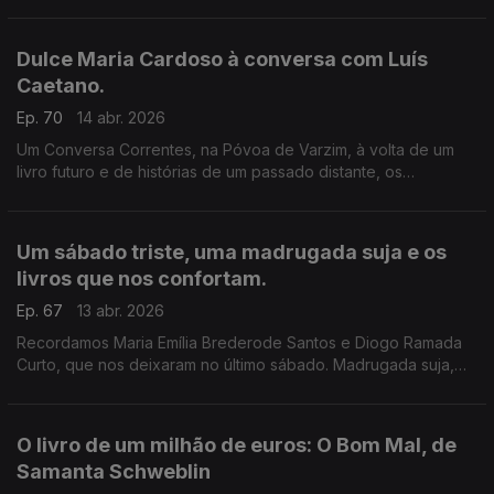
Leiria, na voz do autor. O cinema com Inês N. Lourenço. E o
Lilliput, de Sandy Gageiro.
Dulce Maria Cardoso à conversa com Luís
Caetano.
Ep. 70
14 abr. 2026
Um Conversa Correntes, na Póvoa de Varzim, à volta de um
livro futuro e de histórias de um passado distante, os
deslumbres da descoberta dos livros, as inquietações sobre
as coisas deste mundo e o olhar fascinado para o céu.
Um sábado triste, uma madrugada suja e os
livros que nos confortam.
Ep. 67
13 abr. 2026
Recordamos Maria Emília Brederode Santos e Diogo Ramada
Curto, que nos deixaram no último sábado. Madrugada suja,
de Miguel Sousa Tavares, em série da RTP, nova edição, e na
entrevista de Luís Caetano. Poesia de Rita Tormenta.
O livro de um milhão de euros: O Bom Mal, de
Samanta Schweblin