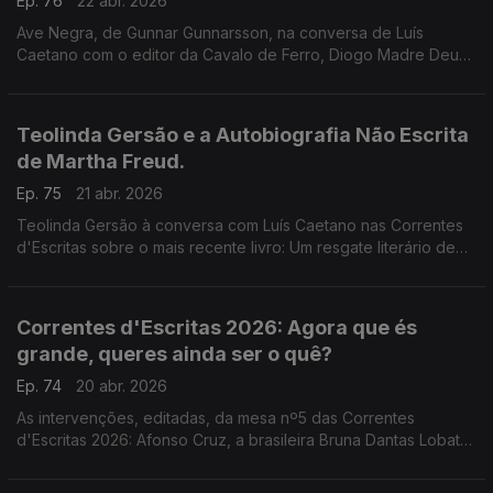
Ep. 76
22 abr. 2026
Ave Negra, de Gunnar Gunnarsson, na conversa de Luís
Caetano com o editor da Cavalo de Ferro, Diogo Madre Deus.
Poesia de António Carlos Cortez. O Cinema com Inês N.
Lourenço. E o Lilliput, de Sandy Gageiro.
Teolinda Gersão e a Autobiografia Não Escrita
de Martha Freud.
Ep. 75
21 abr. 2026
Teolinda Gersão à conversa com Luís Caetano nas Correntes
d'Escritas sobre o mais recente livro: Um resgate literário de
Martha Freud, e o retrato de um narcisista manipulador:
Sigmund Freud.
Correntes d'Escritas 2026: Agora que és
grande, queres ainda ser o quê?
Ep. 74
20 abr. 2026
As intervenções, editadas, da mesa nº5 das Correntes
d'Escritas 2026: Afonso Cruz, a brasileira Bruna Dantas Lobato,
José Luís Peixoto, Raquel Patriarca, Rita Homem de Mello e o
nicaraguense Sergio Ramírez.