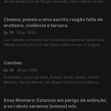
de perguntar, livro de Sérgio Azevedo, com a edição Levoir,
razão para a conversa de Luís Caetano na Feira do Livro de
Lisboa. Ainda a poesia de Jorge Luis Borges, 40 anos depois.
Cinema, poesia e uma escrita rasgão feita de
erotismo, violência e ternura.
Ep. 111
10 jun. 2026
Luís Caetano conversa com a escritora argentina Camila Sosa
Villada na Feira do Livro de Lisboa sobre o novo A Viagem
Inútil. E com a editora da Quetzal, Lúcia Pinho e Melo. O cinema
com Inês N. Lourenço, a poesia de Jorge Luis Borges e o
Lilliput, de Sandy Gageiro.
Camões
Ep. 92
09 jun. 2026
Bomtempo, Jorge de Sena, Richard Zénith, Amália, Helder
Macedo, Sandra Navidi, Luís Miguel Cintra, Eunice Muñoz,
Zeca Afonso, Manuel Alegre, Ary dos Santos, José Mário
Branco, num programa de Luís Caetano.
Rosa Montero: Estamos em perigo de extinção,
e os robots seremos (somos) nós.