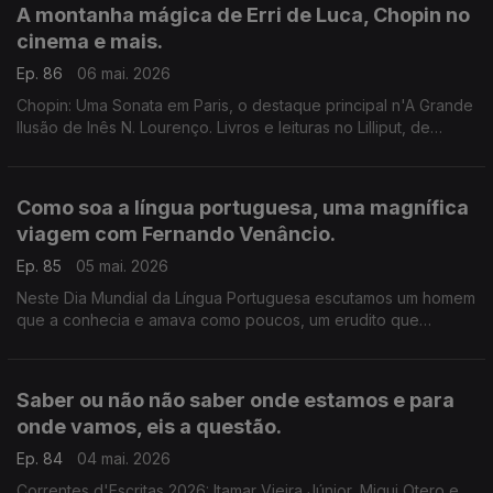
A montanha mágica de Erri de Luca, Chopin no
cinema e mais.
Ep. 86
06 mai. 2026
Chopin: Uma Sonata em Paris, o destaque principal n'A Grande
Ilusão de Inês N. Lourenço. Livros e leituras no Lilliput, de
Sandy Gageiro. Impossível, romance do italiano Erri de Luca,
que acaba de ser publicado pela Minotauro.
Como soa a língua portuguesa, uma magnífica
viagem com Fernando Venâncio.
Ep. 85
05 mai. 2026
Neste Dia Mundial da Língua Portuguesa escutamos um homem
que a conhecia e amava como poucos, um erudito que
partilhava o saber com alegria, generosidade e humor. Foi no
FLIPS, o Festival Literário do Porto Santo.
Saber ou não não saber onde estamos e para
onde vamos, eis a questão.
Ep. 84
04 mai. 2026
Correntes d'Escritas 2026: Itamar Vieira Júnior, Miqui Otero e