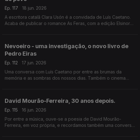
Ep. 117
18 jun. 2026
A escritora catalã Clara Usón é a convidada de Luís Caetano.
Acaba de publicar o romance As Feras, com a edição Elsinore.
Uma viagem aos anos 80 em Espanha, aos tempos da ETA e
dos Gal, e à vida da etarra Idoia López Riaño.
Nevoeiro - uma investigação, o novo livro de
Pedro Eiras
Ep. 112
17 jun. 2026
Uma conversa com Luís Caetano por entre as brumas da
memória e as sombras dos nossos dias. Também o cinema
com Inês N. Lourenço e a poesia de Lídia Jorge, saudando-a
pelo aniversário.
David Mourão-Ferreira, 30 anos depois.
Ep. 115
16 jun. 2026
Por entre a música, ouve-se a poesia de David Mourão-
Ferreira, em voz própria, e recordamos também uma conversa
sobre o poeta com Ana Luísa Amaral, e o filho, David Ferreira.
Um programa de Luís Caetano.