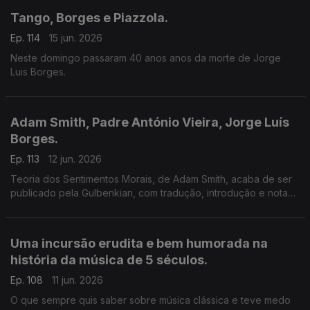
Tango, Borges e Piazzola.
Ep. 114
15 jun. 2026
Neste domingo passaram 40 anos anos da morte de Jorge
Luis Borges.
Adam Smith, Padre António Vieira, Jorge Luís
Borges.
Ep. 113
12 jun. 2026
Teoria dos Sentimentos Morais, de Adam Smith, acaba de ser
publicado pela Gulbenkian, com tradução, introdução e notas
de Ivone Moreira, que é a convidada de Luís Caetano na Feira
do Livro de Lisboa. Também Andrea Lupi e os peixes
roncadores de Santo António.
Uma incursão erudita e bem humorada na
história da música de 5 séculos.
Ep. 108
11 jun. 2026
O que sempre quis saber sobre música clássica e teve medo