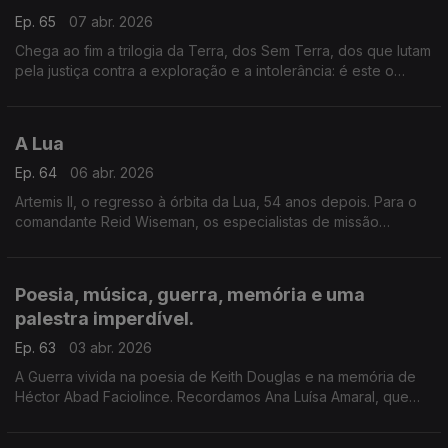
Ep. 65
07 abr. 2026
Chega ao fim a trilogia da Terra, dos Sem Terra, dos que lutam
pela justiça contra a exploração e a intolerância: é este o
mundo relatado por Itamar Vieira Junior. Depois de Torto
Arado e Salvar o fogo, agora, Coração sem Medo.
A Lua
Ep. 64
06 abr. 2026
Artemis II, o regresso à órbita da Lua, 54 anos depois. Para o
comandante Reid Wiseman, os especialistas de missão
Christina Koch e Jeremy Hansen e o piloto Victor J. Glover.
Poesia, música, guerra, memória e uma
palestra imperdível.
Ep. 63
03 abr. 2026
A Guerra vivida na poesia de Keith Douglas e na memória de
Héctor Abad Faciolince. Recordamos Ana Luísa Amaral, que
faria 70 anos. E Ouvimos uma singular palestra musical de
Andrea Lupi.