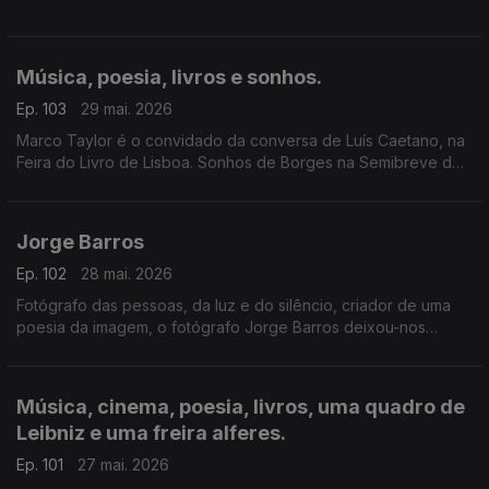
Música, poesia, livros e sonhos.
Ep. 103
29 mai. 2026
Marco Taylor é o convidado da conversa de Luís Caetano, na
Feira do Livro de Lisboa. Sonhos de Borges na Semibreve de
Andrea Lupi, na música ao longo da noite, na poesia de
Jussara Salazar. E no sono de quem adormecer.
Jorge Barros
Ep. 102
28 mai. 2026
Fotógrafo das pessoas, da luz e do silêncio, criador de uma
poesia da imagem, o fotógrafo Jorge Barros deixou-nos
ontem, aos 81 anos. Autor de mais de 30 livros, um trabalho de
fotografia que caminhou ao lado da literatura e da história.
Escutamo-lo em excertos de conversas com Luís Caetano.
Música, cinema, poesia, livros, uma quadro de
Leibniz e uma freira alferes.
Ep. 101
27 mai. 2026