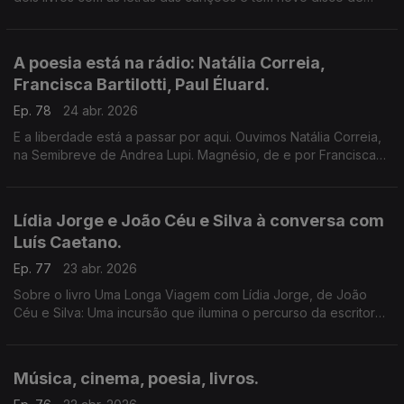
originais. Conversa com um músico que tem poemas para
publicar e uma vida para contar.
A poesia está na rádio: Natália Correia,
Francisca Bartilotti, Paul Éluard.
Ep. 78
24 abr. 2026
E a liberdade está a passar por aqui. Ouvimos Natália Correia,
na Semibreve de Andrea Lupi. Magnésio, de e por Francisca
Bartilotti. Paul Éluard, por Ana Luísa Amaral. Um programa de
Luís Caetano.
Lídia Jorge e João Céu e Silva à conversa com
Luís Caetano.
Ep. 77
23 abr. 2026
Sobre o livro Uma Longa Viagem com Lídia Jorge, de João
Céu e Silva: Uma incursão que ilumina o percurso da escritora,
dando a conhecer aspectos da vida, permitindo olhares mais
fundos à escrita.
Música, cinema, poesia, livros.