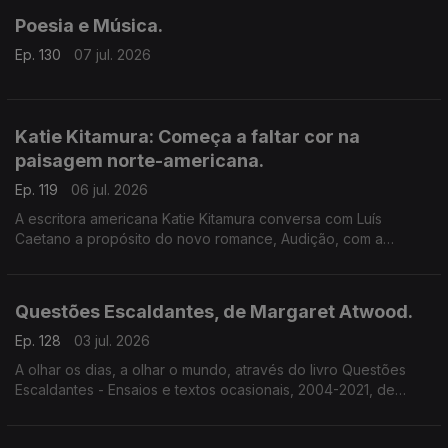
eleitos pelos espectadores.
Poesia e Música.
Ep. 130
07 jul. 2026
Katie Kitamura: Começa a faltar cor na
paisagem norte-americana.
Ep. 119
06 jul. 2026
A escritora americana Katie Kitamura conversa com Luís
Caetano a propósito do novo romance, Audição, com a
chancela Alfaguara. Fala-se da vida enquanto palco, mas
também da indiferença perante o Genocídio em Gaza e do
autoritarismo nos EUA.
Questões Escaldantes, de Margaret Atwood.
Ep. 128
03 jul. 2026
A olhar os dias, a olhar o mundo, através do livro Questões
Escaldantes - Ensaios e textos ocasionais, 2004-2021, de
Margaret Atwood, agora publicado pela Bertrand. Um
programa de Luís Caetano