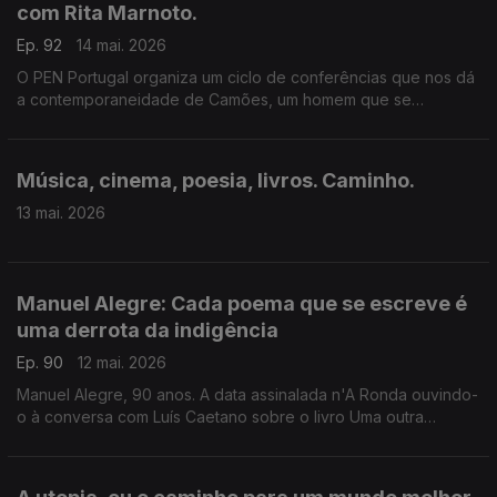
com Rita Marnoto.
Ep. 92
14 mai. 2026
O PEN Portugal organiza um ciclo de conferências que nos dá
a contemporaneidade de Camões, um homem que se
interrogou perante o mundo e foi ao encontro dele. Rita
Marnoto é a convidada de Luís Caetano.
Música, cinema, poesia, livros. Caminho.
13 mai. 2026
Manuel Alegre: Cada poema que se escreve é
uma derrota da indigência
Ep. 90
12 mai. 2026
Manuel Alegre, 90 anos. A data assinalada n'A Ronda ouvindo-
o à conversa com Luís Caetano sobre o livro Uma outra
memória, e também Vinte Poemas para Camões. Memórias
luminosas de um tempo de sombras.