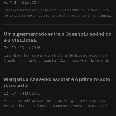
Ep. 109
08 jun. 2026
Rosa Montero à conversa com Luís Caetano na Feira do Livro
de Lisboa sobre o novo romance, Animais Difíceis. Também a
música dos livros de Daniel Completo, que convida os mais
novos a ler, ver e ouvir.
Um supermercado entre o Oceano Luso-Índico
e a Via Láctea.
Ep. 108
05 jun. 2026
Luís Filipe Thomaz e a nossa História Mestiça, no encontro a
Oriente, uma conversa com Luís Caetano na Feira do Livro de
Lisboa. Jonh Berger na Semibreve, de Andrea Lupi. No
centenário de Allen Ginsberg: Um supermercado na Califórnia
Margarida Azevedo: escutar é o primeiro acto
da escrita.
Ep. 107
04 jun. 2026
A escritora, intérprete e formadora Margarida Azevedo é a
convidada de Luís Caetano, numa conversa que atravessa 3
livros recentes: Alma Lavra – Mina de S. Domingos, Grito