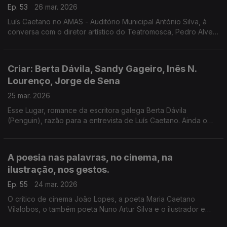
Ep. 53
26 mar. 2026
Luís Caetano no AMAS - Auditório Municipal António Silva, à
conversa com o diretor artístico do Teatromosca, Pedro Alves,
sobre a programação dedicada ao escritor e artista inglês
John Berger. E recordamo-lo, na entrevista a este programa.
Criar: Berta Dávila, Sandy Gageiro, Inês N.
Lourenço, Jorge de Sena
25 mar. 2026
Esse Lugar, romance da escritora galega Berta Dávila
(Penguin), razão para a entrevista de Luís Caetano. Ainda o
cinema com Inês N. Lourenço, o Lilliput, de Sandy Gageiro e a
poesia de Jorge de Sena na voz do autor.
A poesia nas palavras, no cinema, na
ilustração, nos gestos.
Ep. 55
24 mar. 2026
O crítico de cinema João Lopes, a poeta Maria Caetano
Vilalobos, o também poeta Nuno Artur Silva e o ilustrador e
desenhador António Jorge Gonçalves, convidados da emissão