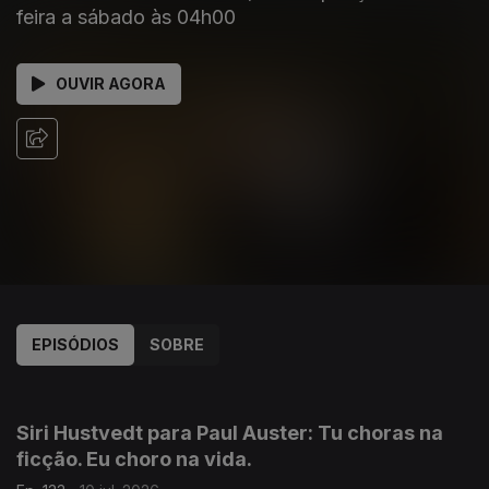
feira a sábado às 04h00
OUVIR AGORA
EPISÓDIOS
SOBRE
938499
935218
931262
927353
923373
919578
916100
911185
Siri Hustvedt para Paul Auster: Tu choras na
ficção. Eu choro na vida.