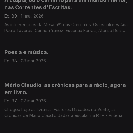
A utopia, ou o caminho para um mundo melhor,
nas Correntes d'Escritas.
Ep. 89
11 mai. 2026
As intervenções da Mesa nº1 das Correntes: Os escritores Ana
Paula Tavares, Carmen Yáñez, Eucanaã Ferraz, Afonso Reis
Cabral, Filipa Leal e João de Melo: ''A utopia só não se atinge
porque, na viagem, nos apeamos demasiado cedo.'
Poesia e música.
Ep. 88
08 mai. 2026
Mário Cláudio, as crónicas para a rádio, agora
em livro.
Ep. 87
07 mai. 2026
Chegou hoje às livrarias: Fósforos Riscados no Vento, as
Crónicas de Mário Cláudio dadas a escutar na RTP - Antena 2,
agora em livro, com a edição Minotauro. Escutamo-las, prosa
com melodia, por entre música.