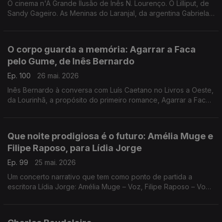
O cinema n'A Grande Ilusão de Inês N. Lourenço. O Lilliput, de
Sandy Gageiro. As Meninas do Laranjal, da argentina Gabriela
Cabezón Cámara, na conversa com Diogo Madre Deus. Poesia
de David Mourão-Ferreira
O corpo guarda a memória: Agarrar a Faca
pelo Gume, de Inês Bernardo
Ep. 100
26 mai. 2026
Inês Bernardo à conversa com Luís Caetano no Livros a Oeste,
da Lourinhã, a propósito do primeiro romance, Agarrar a Faca
pelo Gume, editado pela Tinta da China. Também Miles Davis,
no dia do centenário e Sonny Rollins.
Que noite prodigiosa é o futuro: Amélia Muge e
Filipe Raposo, para Lídia Jorge
Ep. 99
25 mai. 2026
Um concerto narrativo que tem como ponto de partida a
escritora Lídia Jorge: Amélia Muge – Voz, Filipe Raposo – Voz
e piano, Ricardo Parreira – Guitarra. Esta quarta, no Teatro
Maria Matos, em Lisboa.