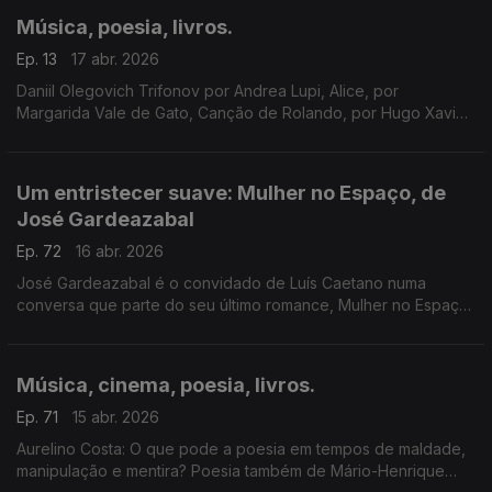
Música, poesia, livros.
Ep. 13
17 abr. 2026
Daniil Olegovich Trifonov por Andrea Lupi, Alice, por
Margarida Vale de Gato, Canção de Rolando, por Hugo Xavier.
Um programa de Luís Caetano.
Um entristecer suave: Mulher no Espaço, de
José Gardeazabal
Ep. 72
16 abr. 2026
José Gardeazabal é o convidado de Luís Caetano numa
conversa que parte do seu último romance, Mulher no Espaço.
E do espaço se fala, e da América de Trump, de revolta e de
rebanho, e de poesia também. A edição é da Companhia das
Letras
Música, cinema, poesia, livros.
Ep. 71
15 abr. 2026
Aurelino Costa: O que pode a poesia em tempos de maldade,
manipulação e mentira? Poesia também de Mário-Henrique