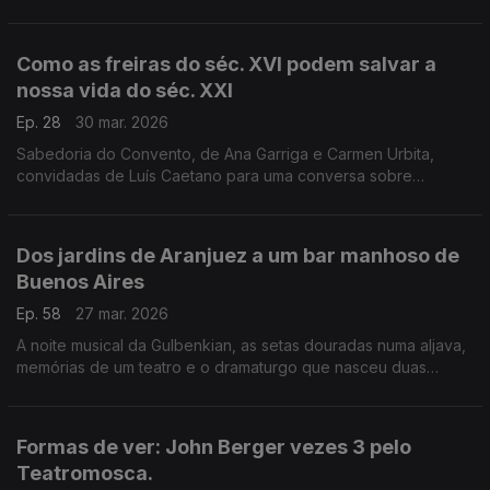
à conversa com Luís Caetano. A edição é da Pergaminho. E
Sor Juana Ines De La Cruz, por Ana Luísa Amaral.
Como as freiras do séc. XVI podem salvar a
nossa vida do séc. XXI
Ep. 28
30 mar. 2026
Sabedoria do Convento, de Ana Garriga e Carmen Urbita,
convidadas de Luís Caetano para uma conversa sobre
mulheres que na clausura encontraram liberdade. E Teresa d?
Ávila, ou Santa Teresa de Jesus, por Ana Luísa Amaral.
Dos jardins de Aranjuez a um bar manhoso de
Buenos Aires
Ep. 58
27 mar. 2026
A noite musical da Gulbenkian, as setas douradas numa aljava,
memórias de um teatro e o dramaturgo que nasceu duas
vezes: Joaquín Rodrigo, María Gainza, Andrea Lupi, José
Carlos Vasconcelos, Igrejas Caeiro, Bernardo Santareno.
Formas de ver: John Berger vezes 3 pelo
Teatromosca.