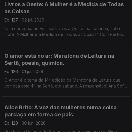
Livros a Oeste: A Mulher é a Medida de Todas
as Coisas
Ep. 127
02 jul. 2026
Uma conversa no Festival Livros a Oeste, na Lourinhã, sob o
mote 'A Mulher é a Medida de Todas as Coisas'. Com Pedro
Vieira, Inês Bernardo e Inês Pedrosa, condução de João
Morales.
O amor está no ar: Maratona de Leitura na
Sertã, poesia, química.
Ep. 126
01 jul. 2026
O Amor é o tema da 14ª edição da Maratona de Leitura que
começa esta 4ª na Sertã, ate sábado. A responsável Ana Sofia
Marçal conversa com Luís Caetano. Também poemas de amor,
escolhidos por Ana Luísa Amaral e a ciência por trás dos
nossos afetos.
Alice Brito: A voz das mulheres numa coisa
pardaça em forma de país.
Ep. 120
30 jun. 2026
Perdeu-se Relógio de Senhora, o novo romance de Alice