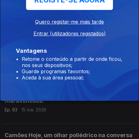
REGISTE-SE AGORA
Ep. 95
19 mai. 2026
Cinco escritores partem da frase de Álvaro Laborinho Lúcio, na
mesa nº 3 das Correntes d'Escritas: Teolinda Gersão, Sara
Quero registar-me mais tarde
Duarte Brandão, Elisangela Rita, Fernando Aguiar, e Verónica
Gonzalez Laporte.
Entrar (utilizadores registados)
Patrícia Portela no labirinto de Goya: E se
ninguém disparasse?
Vantagens
Ep. 94
18 mai. 2026
Retome o conteúdo a partir de onde ficou,
Hoje, 3 de Maio, o novo livro de Patrícia Portela, em entrevista
nos seus dispositivos;
a Luís Caetano. Sentamo-nos com ela, e com Goya, no Museu
Guarde programas favoritos;
do Prado, vendo e ouvindo, e não podendo ignorar.
Aceda à sua área pessoal;
Música, poesia, amores escondidos, contos
maravilhosos.
Ep. 93
15 mai. 2026
Camões Hoje, um olhar poliédrico na conversa