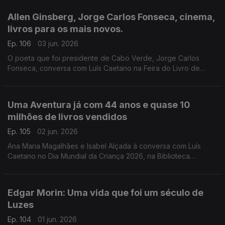
umbilical, e Quarto branco – Contos psicoterapêuticos.
Allen Ginsberg, Jorge Carlos Fonseca, cinema,
livros para os mais novos.
Ep. 106
03 jun. 2026
O poeta que foi presidente de Cabo Verde, Jorge Carlos
Fonseca, conversa com Luís Caetano na Feira do Livro de
Lisboa sobre A Guerra, o Amor, os Versos. No dia do
centenário de Allen Ginsberg escutamo-lo em Uivo. E há
cinema com Inês Lourenço e o Lilliput, de Sandy Gageiro.
Uma Aventura já com 44 anos e quase 10
milhões de livros vendidos
Ep. 105
02 jun. 2026
Ana Maria Magalhães e Isabel Alçada à conversa com Luís
Caetano no Dia Mundial da Criança 2026, na Biblioteca
Municipal de Palmela: O maior sucesso da literatura infanto-
juvenil do nosso país contado pelas autoras.
Edgar Morin: Uma vida que foi um século de
Luzes
Ep. 104
01 jun. 2026