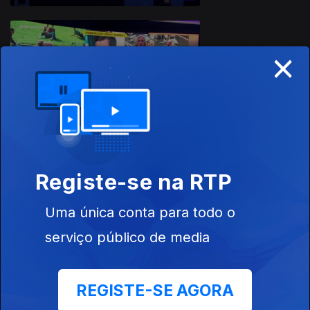
×
Ep. 13
01 mai. 2026
Registe-se na RTP
Ep. 12
24 abr. 2026
Uma única conta para todo o
serviço público de media
REGISTE-SE AGORA