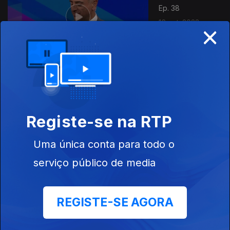
Ep. 38
×
16 out. 2023
Ep. 37
09 out. 2023
Registe-se na RTP
Uma única conta para todo o
717628
serviço público de media
Ep. 36
REGISTE-SE AGORA
02 out. 2023