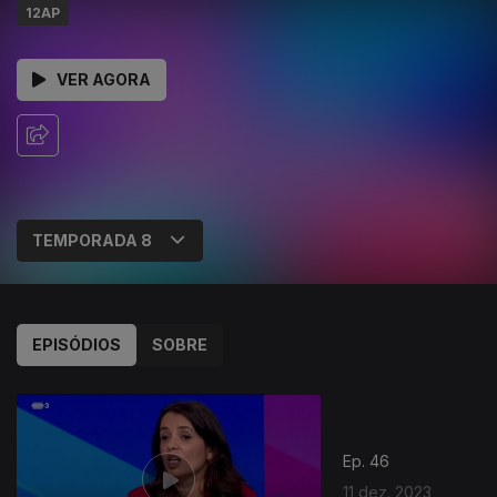
12AP
VER AGORA
EPISÓDIOS
SOBRE
Ep. 46
11 dez. 2023