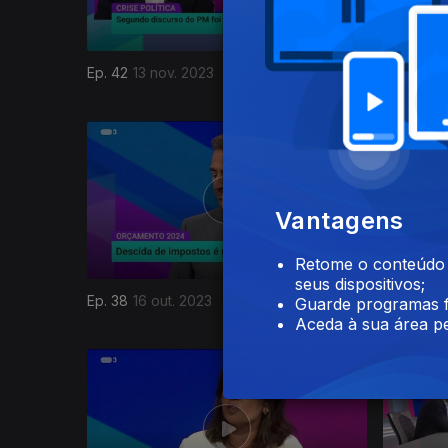
Ep. 42
13 nov. 2023
Ep. 41
06 
717628
Vantagens
Retome o conteúdo a
seus dispositivos;
Ep. 38
16 out. 2023
Ep. 37
09
Guarde programas f
Aceda à sua área pe