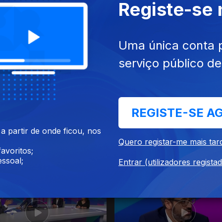
Registe-se
nov. 2023
Ep. 40
30 out. 2023
Uma única conta 
serviço público d
REGISTE-SE A
 partir de onde ficou, nos
Quero registar-me mais tar
 out. 2023
Ep. 36
02 out. 2023
avoritos;
ssoal;
Entrar (utilizadores regista