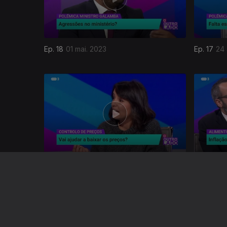
Ep. 18
01 mai. 2023
Ep. 17
24 
678298
Ep. 14
03 abr. 2023
Ep. 13
27 