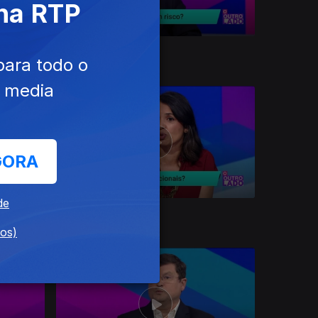
 na RTP
Ep. 39
23 out. 2023
para todo o
e media
GORA
de
Ep. 35
25 set. 2023
dos)