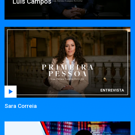
23:42
The Voice Gerações -
Luís Campos
Os Apurados
00:35
O Sexo e a Cidade: O
Filme
02:53
Terra Europa
03:06
87ª Volta a Portugal
em Bicicleta
04:44
24 Horas
Sara Correia