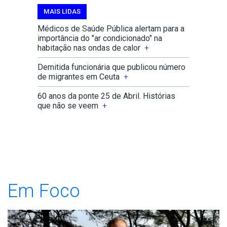
mais
MAIS LIDAS
lidas
Médicos de Saúde Pública alertam para a
da
importância do "ar condicionado" na
área
habitação nas ondas de calor
RTP
Demitida funcionária que publicou número
Notícias
de migrantes em Ceuta
60 anos da ponte 25 de Abril. Histórias
que não se veem
Em Foco