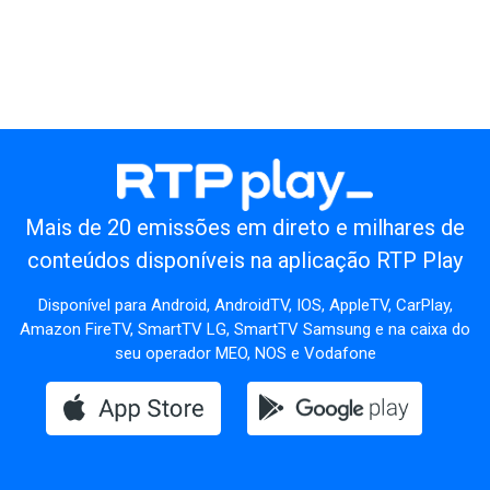
Mais de 20 emissões em direto e milhares de
conteúdos disponíveis na aplicação RTP Play
Disponível para Android, AndroidTV, IOS, AppleTV, CarPlay,
Amazon FireTV, SmartTV LG, SmartTV Samsung e na caixa do
seu operador MEO, NOS e Vodafone