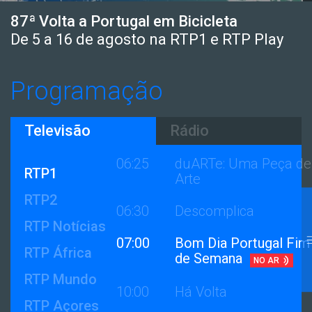
06:05
Vegesaurs
87ª Volta a Portugal em Bicicleta
De 5 a 16 de agosto na RTP1 e RTP Play
06:10
Missão: Democracia -
A Constituição
Programação
06:11
Aconteceu Mesmo!
Televisão
Rádio
06:18
À Boleia da Ciência
06:25
duARTe: Uma Peça de
RTP1
Arte
RTP2
06:30
Descomplica
RTP Notícias
07:00
Bom Dia Portugal Fim
RTP África
de Semana
NO AR
RTP Mundo
10:00
Há Volta
RTP Açores