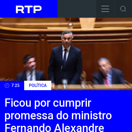
RTP
-
Rádio
e
Televisão
de
Portugal
7:25
POLÍTICA
Ficou por cumprir
promessa do ministro
Fernando Alexandre