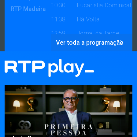
10:30
Eucaristia Dominical
RTP Madeira
11:38
Há Volta
12:58
Jornal da Tarde
Ver toda a programação
14:21
Há Volta
15:00
87ª Volta a Portugal
em Bicicleta
18:08
Domingo Há
Desgarrada -
Melhores Momentos
19:58
Telejornal
21:16
The Voice Gerações