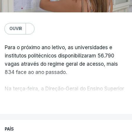
OUVIR
Para o próximo ano letivo, as universidades e
institutos politécnicos disponibilizaram 56.790
vagas através do regime geral de acesso, mais
834 face ao ano passado.
Na terça-feira, a Direção-Geral do Ensino Superior
(DGES) contabilizava já perto de 55 mil candidatos,
VER MAIS
ultrapassando o total de 49.595 inscritos na 1.ª
fase do concurso do ano passado.
PAÍS
No primeiro dia do concurso deste ano, apenas