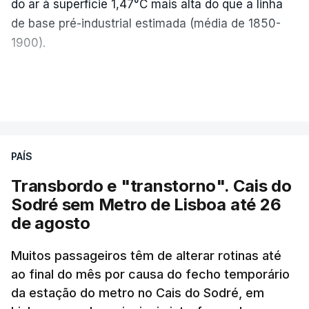
do ar à superfície 1,47°C mais alta do que a linha
de base pré-industrial estimada (média de 1850-
1900).
A Europa Ocidental vivenciou o período de
VER MAIS
junho-julho mais quente já registado
,
e julho
apresentou a terceira e a quarta ondas de calor
desde maio, marcando uma sequência
PAÍS
excecional de calor extremo neste verão.
Transbordo e "transtorno". Cais do
Embora estas tenham sido menos intensas do que
Sodré sem Metro de Lisboa até 26
as ondas de calor de junho, a sequência geral de
de agosto
ondas de calor desde maio permanece excecional
para a região.
Muitos passageiros têm de alterar rotinas até
ao final do mês por causa do fecho temporário
da estação do metro no Cais do Sodré, em
São os dados do mais recente relatório do