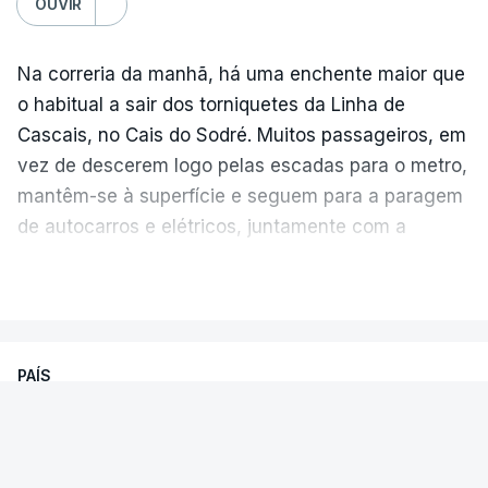
OUVIR
Na correria da manhã, há uma enchente maior que
o habitual a sair dos torniquetes da Linha de
Cascais, no Cais do Sodré. Muitos passageiros, em
vez de descerem logo pelas escadas para o metro,
mantêm-se à superfície e seguem para a paragem
de autocarros e elétricos, juntamente com a
enchente que vem dos barcos da margem sul do
Temperatura global do ar na
VER MAIS
Tejo.
superfície
As filas crescem e diminuem ao longo da hora
PAÍS
de ponta, à medida que aparecem várias
Julho de 2026 foi o segundo julho mais quente,
carreiras
. Gisela Relvas não costuma estar nesta
Sismo sentido de madrugada em
globalmente, empatado com julho de 2024 e atrás
fila.
“Vai transtornar o mês de agosto
Odemira, Almodóvar e Santiago
do recorde estabelecido em julho de 2023.
praticamente todo”
, desabafa, procurando esta
Cacém