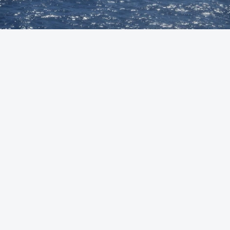
Foto: Autoridade Marítima Nacional
OUVIR
A Polícia Judiciária (PJ) apreendeu 421 quilos de
cocaína ao largo de Sines. O conjunto de fardos de
droga tinham acabado de ser lançados ao mar de
uma lancha rápida durante a perseguição.