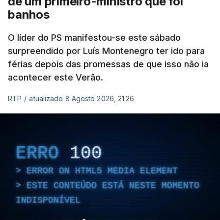
de um primeiro-ministro que foi
banhos
O líder do PS manifestou-se este sábado
surpreendido por Luís Montenegro ter ido para
férias depois das promessas de que isso não ia
acontecer este Verão.
RTP
/
atualizado 8 Agosto 2026, 21:26
ERRO
100
ERROR ON HTML5 MEDIA ELEMENT
ESTE CONTEÚDO ESTÁ NESTE MOMENTO
INDISPONÍVEL