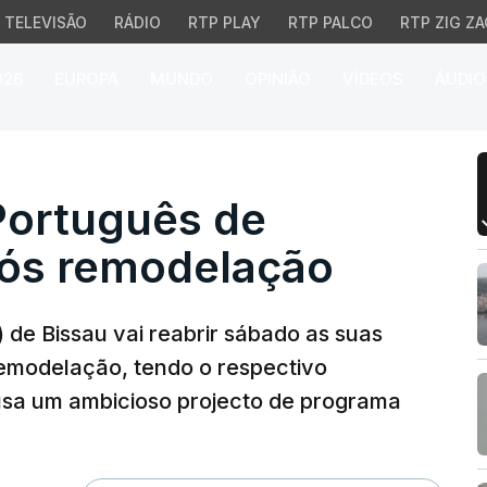
TELEVISÃO
RÁDIO
RTP PLAY
RTP PALCO
RTP ZIG ZA
026
EUROPA
MUNDO
OPINIÃO
VÍDEOS
ÁUDIO
ortuguês de Bissau rea
Português de
pós remodelação
 de Bissau vai reabrir sábado as suas
 remodelação, tendo o respectivo
usa um ambicioso projecto de programa