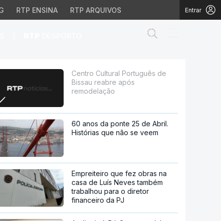
G
RTP ENSINA
RTP ARQUIVOS
Entrar
Abrir campo de
|
S
RTP
DESPORTO
bre após remodelação
Centro Cultural Português de
Bissau reabre após
remodelação
60 anos da ponte 25 de Abril.
Histórias que não se veem
Empreiteiro que fez obras na
casa de Luís Neves também
trabalhou para o diretor
financeiro da PJ