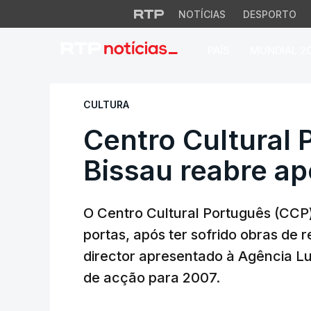
NOTÍCIAS
DESPORTO
PAÍS
MUNDIAL 2
Centro Cultural P
CULTURA
Centro Cultural 
Bissau reabre a
O Centro Cultural Português (CCP)
portas, após ter sofrido obras de
director apresentado à Agência L
de acção para 2007.