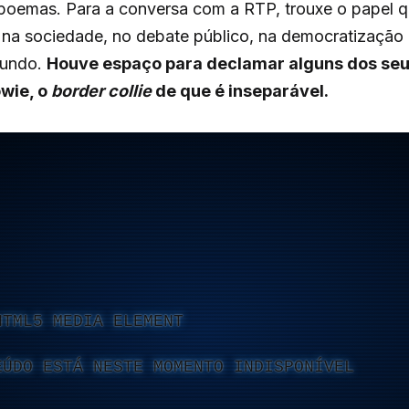
poemas. Para a conversa com a RTP, trouxe o papel qu
r na sociedade, no debate público, na democratização d
mundo.
Houve espaço para declamar alguns dos seus
owie, o
border collie
de que é inseparável.
HTML5 MEDIA ELEMENT
EÚDO ESTÁ NESTE MOMENTO INDISPONÍVEL