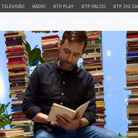
TELEVISÃO
RÁDIO
RTP PLAY
RTP PALCO
RTP ZIG ZA
026
EUROPA
MUNDO
OPINIÃO
VÍDEOS
ÁUDIO
sia. Uma "arma de futur