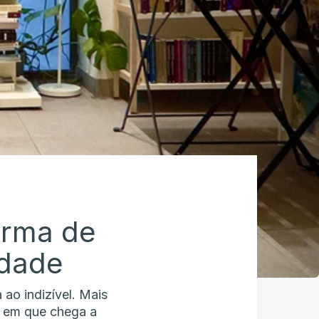
arma de
idade
ao indizível. Mais
a em que chega a