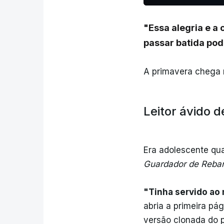
"Essa alegria e 
passar batida po
A primavera chega n
Leitor ávido 
Era adolescente qua
Guardador de Reba
"Tinha servido ao 
abria a primeira pá
versão clonada do p