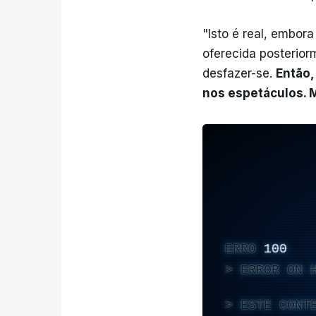
"Isto é real, embor
oferecida posterio
desfazer-se.
Então,
nos espetáculos. M
ERRO
100
ERROR ON 
ESTE CONT