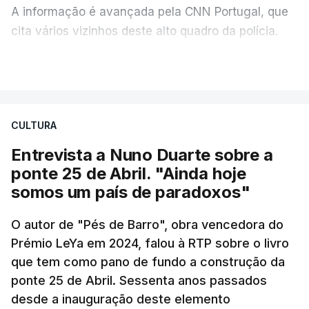
A informação é avançada pela CNN Portugal, que
cita vários vizinhos deste alto quadro da polícia.
VER MAIS
Foi o diretor financeiro, Álvaro Pires, que assumiu a
responsabilidade de sugerir as instalações da
Construbarcelos para acolher um atrelado
CULTURA
apreendido numa operação de droga.
Entrevista a Nuno Duarte sobre a
ponte 25 de Abril. "Ainda hoje
somos um país de paradoxos"
O autor de "Pés de Barro", obra vencedora do
Prémio LeYa em 2024, falou à RTP sobre o livro
que tem como pano de fundo a construção da
ponte 25 de Abril. Sessenta anos passados
desde a inauguração deste elemento