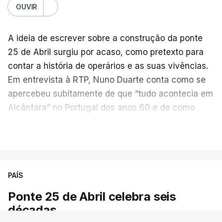
OUVIR
A ideia de escrever sobre a construção da ponte
25 de Abril surgiu por acaso, como pretexto para
contar a história de operários e as suas vivências.
Em entrevista à RTP, Nuno Duarte conta como se
apercebeu subitamente de que “tudo acontecia em
Alcântara” no Portugal dos anos 60 e de como
poderia incluir esta obra marcante na ficção. Hoje,
VER MAIS
quando passa pelo aço de cor avermelhada que
faz a ligação entre as duas margens do Tejo, sorri
e reconhece como a ponte mudou a sua vida de
PAÍS
forma inesperada, através da literatura.
Ponte 25 de Abril celebra seis
Em
“Pés de Barro”,
lê-se a história ficcionada de
décadas
como se produziu esta grande infraestrutura, à