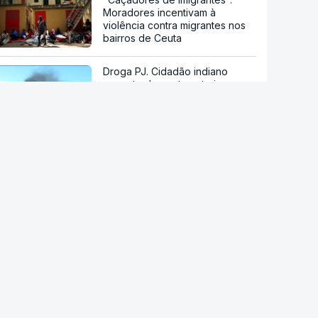
Moradores incentivam à
violência contra migrantes nos
bairros de Ceuta
Droga PJ. Cidadão indiano
encontrado morto estaria a
trabalhar com as autoridades
Conselho da Paz de Trump
emitiu contrato para construção
de base militar
Ataque ucraniano à Rússia com
número recorde de drones
Teerão anuncia acordo com
Omã sobre nova rota no estreito
de Ormuz