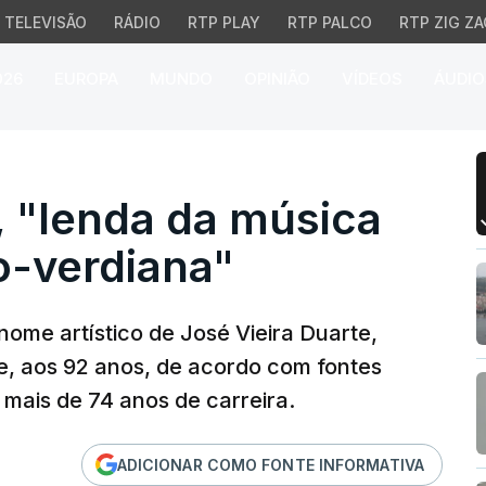
TELEVISÃO
RÁDIO
RTP PLAY
RTP PALCO
RTP ZIG ZA
026
EUROPA
MUNDO
OPINIÃO
VÍDEOS
ÁUDIO
lenda da música e da c
, "lenda da música
o-verdiana"
nome artístico de José Vieira Duarte,
te, aos 92 anos, de acordo com fontes
 mais de 74 anos de carreira.
ADICIONAR COMO FONTE INFORMATIVA