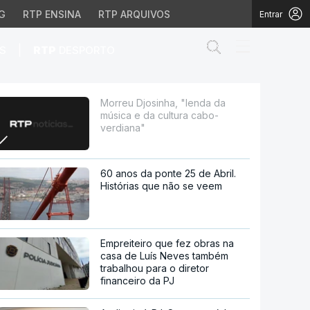
G
RTP ENSINA
RTP ARQUIVOS
Entrar
Abrir campo de
|
S
RTP
DESPORTO
ultura cabo-verdiana"
Morreu Djosinha, "lenda da
música e da cultura cabo-
verdiana"
60 anos da ponte 25 de Abril.
Histórias que não se veem
Empreiteiro que fez obras na
casa de Luís Neves também
trabalhou para o diretor
financeiro da PJ