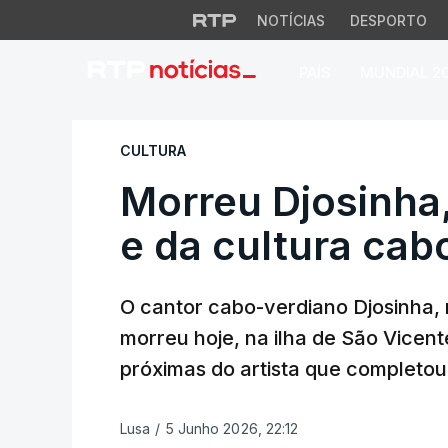
NOTÍCIAS
DESPORTO
PAÍS
MUNDIAL 2
Morreu Djosinha, "
CULTURA
Morreu Djosinha
e da cultura cab
O cantor cabo-verdiano Djosinha, 
morreu hoje, na ilha de São Vicen
próximas do artista que completou
Lusa
/
5 Junho 2026, 22:12