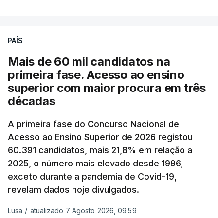
A média final só ficará fechada ao final do dia,
podendo ainda registar alterações em função da
evolução das cotações internacionais do petróleo,
PAÍS
e o custo final na bomba poderá variar conforme o
Mais de 60 mil candidatos na
posto de abastecimento, a marca e a localização.
primeira fase. Acesso ao ensino
superior com maior procura em três
A atualização do desconto do Imposto sobre os
décadas
Produtos Petrolíferos (ISP) também poderá
alterar os valores previstos.
A primeira fase do Concurso Nacional de
Acesso ao Ensino Superior de 2026 registou
O Governo comprometeu-se a aplicar uma redução
60.391 candidatos, mais 21,8% em relação a
extraordinária e temporária no ISP, sempre que se
2025, o número mais elevado desde 1996,
verifique um aumento do preço dos combustíveis
exceto durante a pandemia de Covid-19,
superior a 10 cêntimos, para mitigar a escalada de
revelam dados hoje divulgados.
preços.
Lusa
/
atualizado 7 Agosto 2026, 09:59
Depois de uma subida inicial devido à guerra no