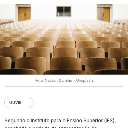
Irão, à tensão geopolítica no Médio Oriente e ao
fecho do estreito de Ormuz, os preços dos
combustíveis desceram durante o cessar-fogo
entre Washington e Teerão.
No entanto, com o retomar do conflito, as últimas
semanas têm sido marcadas por uma subida
acentuada, tendência que deverá ser revertida na
próxima semana.
Foto: Nathan Dumlao - Unsplash
c/Lusa
OUVIR
Segundo o Instituto para o Ensino Superior (IES),