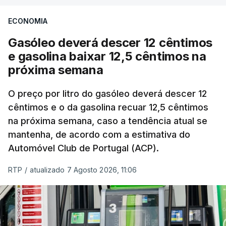
seu nível mais elevado em três anos e meio,
ECONOMIA
com ondas de calor no Verão e conflitos na
Ucrânia e no Médio Oriente a elevar os
Gasóleo deverá descer 12 cêntimos
custos das colheitas.
e gasolina baixar 12,5 cêntimos na
próxima semana
O índice, que acompanha as variações mensais
de um cabaz de produtos alimentares
O preço por litro do gasóleo deverá descer 12
comercializados internacionalmente, subiu para
cêntimos e o da gasolina recuar 12,5 cêntimos
na próxima semana, caso a tendência atual se
131,1 pontos em julho, face aos 130,3 de junho.
mantenha, de acordo com a estimativa do
Automóvel Club de Portugal (ACP).
O aumento dos preços dos alimentos básicos
tende a traduzir-se em preços mais elevados
RTP
/
atualizado 7 Agosto 2026, 11:06
nas prateleiras nos meses seguintes, à medida
que os fornecedores repercutem os seus
custos nos consumidores.