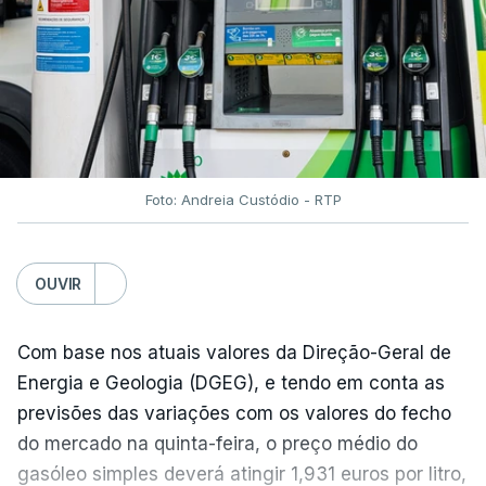
Em julho, o aumento esteve associado aos preços
do açúcar (+5,6%), dos cereais (+3,4%) e dos
óleos vegetais (+2%).
Estes aumentos foram "parcialmente
compensados por quedas" nos preços das "carnes
e dos produtos lácteos", segundo a FAO.
Foto: Andreia Custódio - RTP
Os preços do açúcar dispararam no mês passado
OUVIR
devido às preocupações com os efeitos das ondas
de calor e das secas na produção europeia e do
fenómeno El Niño na produção asiática, observou a
Com base nos atuais valores da Direção-Geral de
FAO. No entanto, o índice mantém-se 8% abaixo do
Energia e Geologia (DGEG), e tendo em conta as
registado no ano passado.
previsões das variações com os valores do fecho
do mercado na quinta-feira, o preço médio do
gasóleo simples deverá atingir 1,931 euros por litro,