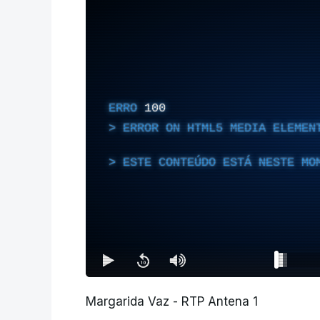
ERRO
100
ERROR ON HTML5 MEDIA ELEMEN
ESTE CONTEÚDO ESTÁ NESTE MO
Margarida Vaz - RTP Antena 1