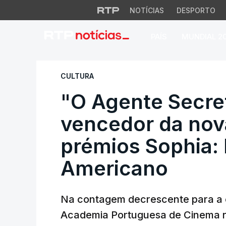
NOTÍCIAS
DESPORTO
PAÍS
MUNDIAL 2
"O Agente Secreto"
CULTURA
"O Agente Secret
vencedor da nov
prémios Sophia: 
Americano
Na contagem decrescente para a c
Academia Portuguesa de Cinema 