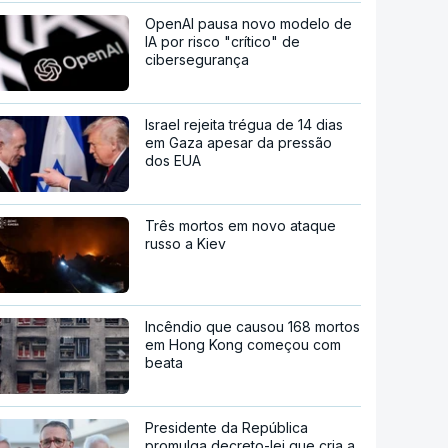
OpenAI pausa novo modelo de
IA por risco "crítico" de
cibersegurança
Israel rejeita trégua de 14 dias
em Gaza apesar da pressão
dos EUA
Três mortos em novo ataque
russo a Kiev
Incêndio que causou 168 mortos
em Hong Kong começou com
beata
Presidente da República
promulga decreto-lei que cria a