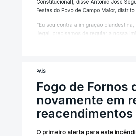
Constitucional], disse António José Segur
Festas do Povo de Campo Maior, distrito 
"Eu sou contra a imigração clandestina,
ilegal, precisamos de regular a nossa i
fronteiras e nada disto é incompatível 
V
designadamente menores e crianças", a
António José Seguro mostrou dúvidas sob
PAÍS
criança.
Fogo de Fornos 
novamente em re
reacendimentos
O primeiro alerta para este incêndi
ERRO
100