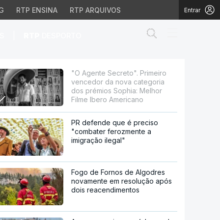
G
RTP ENSINA
RTP ARQUIVOS
Entrar
Abrir campo de
|
S
RTP
DESPORTO
 nova categoria dos pré
"O Agente Secreto". Primeiro
vencedor da nova categoria
dos prémios Sophia: Melhor
Filme Ibero Americano
PR defende que é preciso
"combater ferozmente a
imigração ilegal"
Fogo de Fornos de Algodres
novamente em resolução após
dois reacendimentos