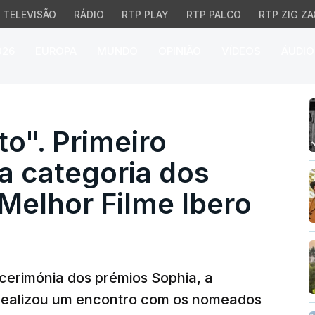
TELEVISÃO
RÁDIO
RTP PLAY
RTP PALCO
RTP ZIG ZA
026
EUROPA
MUNDO
OPINIÃO
VÍDEOS
ÁUDIO
. Primeiro vencedor da
o". Primeiro
a categoria dos
Melhor Filme Ibero
erimónia dos prémios Sophia, a
realizou um encontro com os nomeados