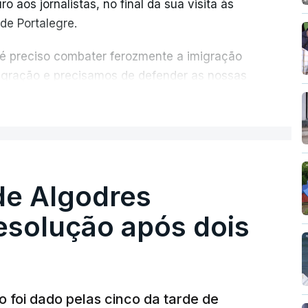
o aos jornalistas, no final da sua visita às
de Portalegre.
 é preciso combater ferozmente a imigração
migração e precisamos de defender as nossas
com tratarmos com dignidade as pessoas,
ER MAIS
crescentou.
re se é garantido o superior interesse da
de Algodres
solução após dois
o foi dado pelas cinco da tarde de