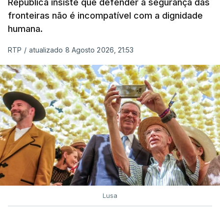
A ação de prevenção visa a deteção em alto mar
República insiste que defender a segurança das
de embarcações de alta velocidade (EAV) que
fronteiras não é incompatível com a dignidade
humana.
utilizam a costa nacional para o tráfico de droga.
RTP
/
atualizado 8 Agosto 2026, 21:53
c/ Lusa
Lusa