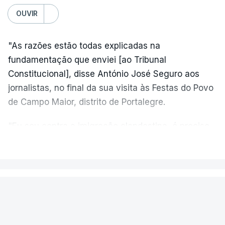
OUVIR
"As razões estão todas explicadas na
fundamentação que enviei [ao Tribunal
Constitucional], disse António José Seguro aos
jornalistas, no final da sua visita às Festas do Povo
de Campo Maior, distrito de Portalegre.
"Eu sou contra a imigração clandestina, é preciso
combater ferozmente a imigração ilegal,
VER MAIS
precisamos de regular a nossa imigração e
precisamos de defender as nossas fronteiras e
nada disto é incompatível com tratarmos com
PAÍS
dignidade as pessoas, designadamente menores e
Aeronave cai no aeródromo de
crianças", acrescentou.
Portimão e provoca a morte do