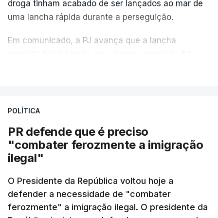
droga tinham acabado de ser lançados ao mar de
uma lancha rápida durante a perseguição.
Em comunicado, a PJ avança que a lancha
suspeita foi detetada em alto mar, cerca de 60
milhas náuticas ao largo de Sines.
VER MAIS
A apreensão aconteceu na tarde desta sexta-feira,
desencadeando uma ação de prevenção
POLÍTICA
desencadeada pela Polícia Judiciária, em
PR defende que é preciso
articulação com a Marinha, a Autoridade Marítima
"combater ferozmente a imigração
Nacional e a Força Aérea.
ilegal"
O ano de 2026 tem sido um ano de recordes: foi
O Presidente da República voltou hoje a
apreendida mais cocaína até ao momento de que
defender a necessidade de "combater
em todo o ano de 2025.
ferozmente" a imigração ilegal. O presidente da