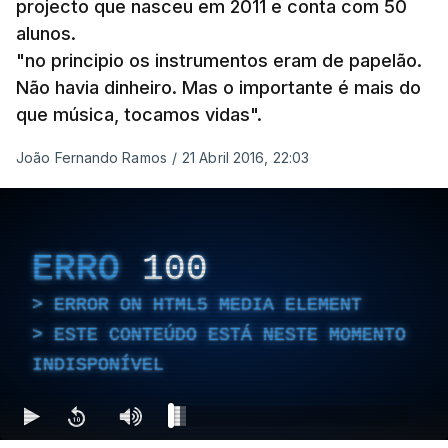
projecto que nasceu em 2011 e conta com 50
alunos.
"no principio os instrumentos eram de papelão.
Não havia dinheiro. Mas o importante é mais do
que música, tocamos vidas".
João Fernando Ramos
/
21 Abril 2016, 22:03
ERRO
100
ERROR ON HTML5 MEDIA ELEMENT
ESTE CONTEÚDO ESTÁ NESTE MOMENTO
INDISPONÍVEL