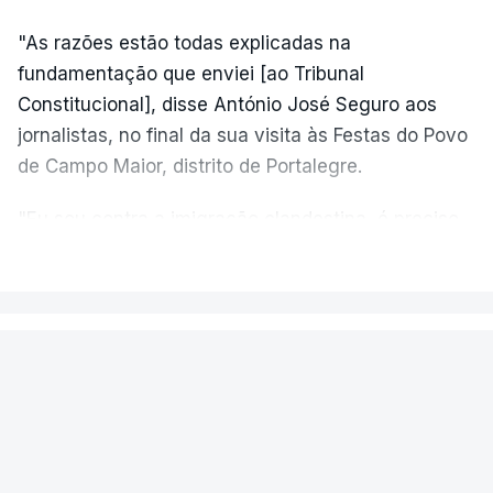
"As razões estão todas explicadas na
fundamentação que enviei [ao Tribunal
Constitucional], disse António José Seguro aos
jornalistas, no final da sua visita às Festas do Povo
de Campo Maior, distrito de Portalegre.
"Eu sou contra a imigração clandestina, é preciso
combater ferozmente a imigração ilegal,
VER MAIS
precisamos de regular a nossa imigração e
precisamos de defender as nossas fronteiras e
nada disto é incompatível com tratarmos com
PAÍS
dignidade as pessoas, designadamente menores e
Fogo de Fornos de Algodres
crianças", acrescentou.
novamente em resolução após dois
reacendimentos
António José Seguro mostrou dúvidas sobre se é
garantido o superior interesse da criança.