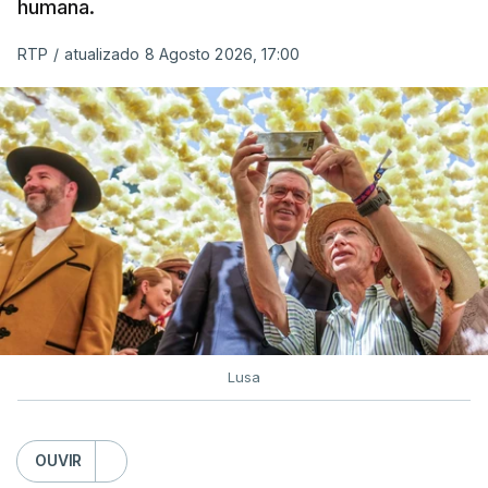
humana.
utilizam a costa nacional para o tráfico de droga.
RTP
/
atualizado 8 Agosto 2026, 17:00
c/ Lusa
Lusa
OUVIR