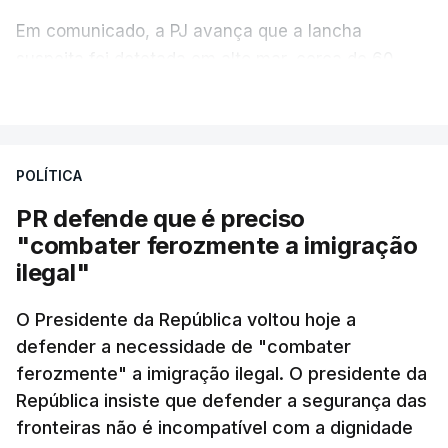
Em comunicado, a PJ avança que a lancha
suspeita foi detetada em alto mar, cerca de 60
milhas náuticas ao largo de Sines.
VER MAIS
A apreensão aconteceu na tarde desta sexta-feira,
desencadeando uma ação de prevenção
POLÍTICA
desencadeada pela Polícia Judiciária, em
PR defende que é preciso
articulação com a Marinha, a Autoridade Marítima
"combater ferozmente a imigração
Nacional e a Força Aérea.
ilegal"
O ano de 2026 tem sido um ano de recordes: foi
O Presidente da República voltou hoje a
apreendida mais cocaína até ao momento de que
defender a necessidade de "combater
em todo o ano de 2025.
ferozmente" a imigração ilegal. O presidente da
A ação de prevenção visa a deteção em alto mar
República insiste que defender a segurança das
de embarcações de alta velocidade (EAV) que
fronteiras não é incompatível com a dignidade