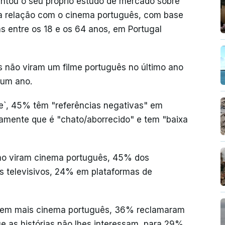
ntou o seu próprio estudo de mercado sobre
a relação com o cinema português, com base
as entre os 18 e os 64 anos, em Portugal
s não viram um filme português no último ano
num ano.
ne`, 45% têm "referências negativas" em
amente que é "chato/aborrecido" e tem "baixa
o viram cinema português, 45% dos
is televisivos, 24% em plataformas de
erem mais cinema português, 36% reclamaram
e as histórias não lhes interessam, para 29%