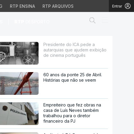
G
RTP ENSINA
RTP ARQUIVOS
Entrar
Abrir campo de
|
S
RTP
DESPORTO
 ajudem exibição de cin
Presidente do ICA pede a
autarquias que ajudem exibição
de cinema português
60 anos da ponte 25 de Abril.
Histórias que não se veem
Empreiteiro que fez obras na
casa de Luís Neves também
trabalhou para o diretor
financeiro da PJ