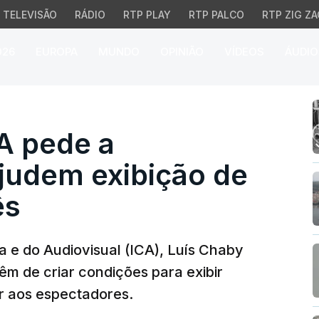
TELEVISÃO
RÁDIO
RTP PLAY
RTP PALCO
RTP ZIG ZA
026
EUROPA
MUNDO
OPINIÃO
VÍDEOS
ÁUDIO
 pede a autarquias que
A pede a
judem exibição de
ês
a e do Audiovisual (ICA), Luís Chaby
têm de criar condições para exibir
r aos espectadores.