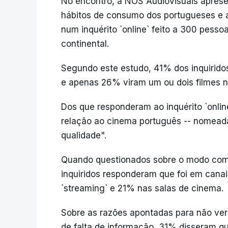
No encontro, a NOS Audiovisuais aprese
hábitos de consumo dos portugueses e 
num inquérito `online` feito a 300 pesso
continental.
Segundo este estudo, 41% dos inquirido
e apenas 26% viram um ou dois filmes 
Dos que responderam ao inquérito `onli
relação ao cinema português -- nomead
qualidade".
Quando questionados sobre o modo com
inquiridos responderam que foi em cana
`streaming` e 21% nas salas de cinema.
Sobre as razões apontadas para não v
de falta de informação, 31% disseram qu