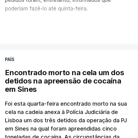
poderiam fazê-lo até quinta-feira.
A intenção era que os resultados fossem
VER MAIS
publicados no dia seguinte (sexta-feira), o que
poderá não acontecer.
PAÍS
No domingo, estavam concluídos cerca de 50 por
cento dos mais de 20 mil pedidos de reapreciação,
Encontrado morto na cela um dos
mas Cristina Mota, porta-voz da Missão Escola
detidos na apreensão de cocaína
Pública, tem dúvidas de que o processo esteja
em Sines
concluído a tempo.
Foi esta quarta-feira encontrado morto na sua
cela na cadeia anexa à Polícia Judiciária de
"Durante o fim de semana e nos últimos dias,
Lisboa um dos três detidos da operação da PJ
apercebamo-nos que ainda estão a ser
em Sines na qual foram apreendidas cinco
convocados professores para reapreciações"
,
toneladas de cocaína. As circunstâncias da
disse a professora à agência Lusa.
"Será