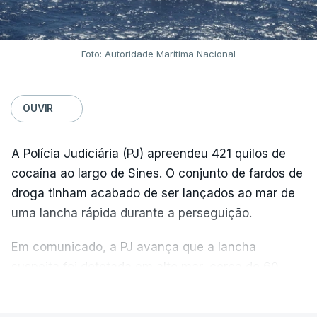
Foto: Autoridade Marítima Nacional
OUVIR
A Polícia Judiciária (PJ) apreendeu 421 quilos de
cocaína ao largo de Sines. O conjunto de fardos de
droga tinham acabado de ser lançados ao mar de
uma lancha rápida durante a perseguição.
Em comunicado, a PJ avança que a lancha
suspeita foi detetada em alto mar, cerca de 60
milhas náuticas ao largo de Sines.
VER MAIS