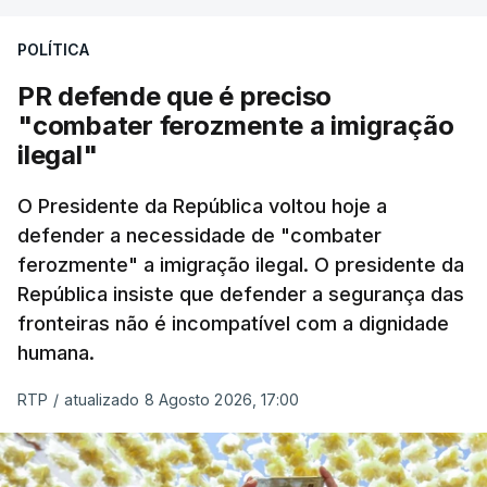
A apreensão aconteceu na tarde desta sexta-feira,
desencadeando uma ação de prevenção
POLÍTICA
desencadeada pela Polícia Judiciária, em
PR defende que é preciso
articulação com a Marinha, a Autoridade Marítima
"combater ferozmente a imigração
Nacional e a Força Aérea.
ilegal"
O ano de 2026 tem sido um ano de recordes: foi
O Presidente da República voltou hoje a
apreendida mais cocaína até ao momento de que
defender a necessidade de "combater
em todo o ano de 2025.
ferozmente" a imigração ilegal. O presidente da
A ação de prevenção visa a deteção em alto mar
República insiste que defender a segurança das
de embarcações de alta velocidade (EAV) que
fronteiras não é incompatível com a dignidade
humana.
utilizam a costa nacional para o tráfico de droga.
RTP
/
atualizado 8 Agosto 2026, 17:00
c/ Lusa