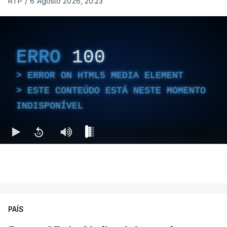
RTP
/
6 Agosto 2026, 20:23
ERRO
100
ERROR ON HTML5 MEDIA ELEMENT
ESTE CONTEÚDO ESTÁ NESTE MOMENTO
INDISPONÍVEL
PAÍS