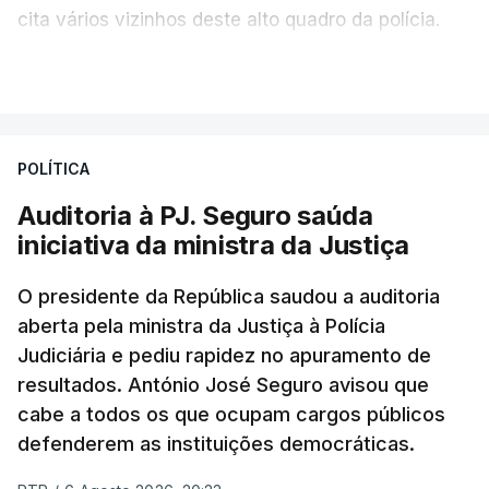
cita vários vizinhos deste alto quadro da polícia.
VER MAIS
Foi o diretor financeiro, Álvaro Pires, que assumiu a
responsabilidade de sugerir as instalações da
Construbarcelos para acolher um atrelado
POLÍTICA
apreendido numa operação de droga.
Auditoria à PJ. Seguro saúda
iniciativa da ministra da Justiça
O presidente da República saudou a auditoria
aberta pela ministra da Justiça à Polícia
Judiciária e pediu rapidez no apuramento de
resultados. António José Seguro avisou que
cabe a todos os que ocupam cargos públicos
defenderem as instituições democráticas.