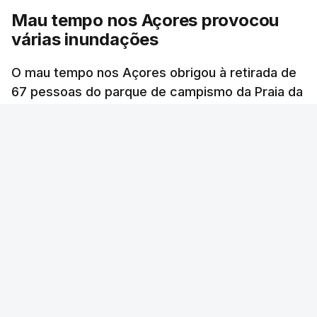
Mau tempo nos Açores provocou
várias inundações
O mau tempo nos Açores obrigou à retirada de
67 pessoas do parque de campismo da Praia da
Vitória, na ilha Terceira. Dezenas estão alojadas
numa escola.
RTP
/
cerca de uma hora
ERRO
100
ERROR ON HTML5 MEDIA ELEMENT
ESTE CONTEÚDO ESTÁ NESTE MOMENTO
INDISPONÍVEL