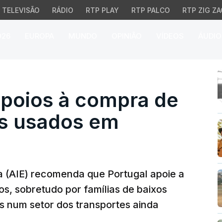
TELEVISÃO
RÁDIO
RTP PLAY
RTP PALCO
RTP ZIG ZA
026
EUROPA
MUNDO
OPINIÃO
VÍDEOS
ÁUDIO
ios à compra de veículo
poios à compra de
os usados em
a (AIE) recomenda que Portugal apoie a
s, sobretudo por famílias de baixos
s num setor dos transportes ainda