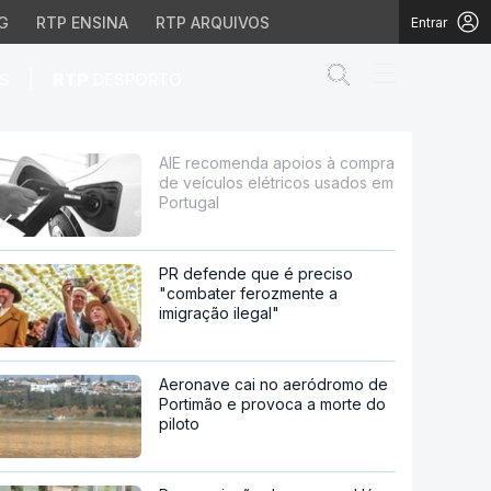
G
RTP ENSINA
RTP ARQUIVOS
Entrar
Abrir campo de
|
S
RTP
DESPORTO
s elétricos usados em 
AIE recomenda apoios à compra
de veículos elétricos usados em
Portugal
PR defende que é preciso
"combater ferozmente a
imigração ilegal"
Aeronave cai no aeródromo de
Portimão e provoca a morte do
piloto