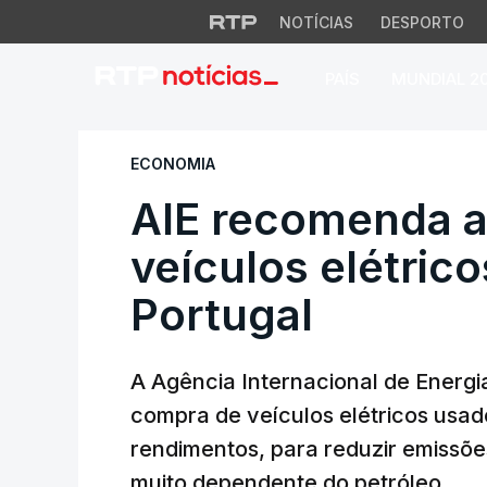
NOTÍCIAS
DESPORTO
PAÍS
MUNDIAL 2
AIE recomenda apo
ECONOMIA
AIE recomenda a
veículos elétric
Portugal
A Agência Internacional de Energi
compra de veículos elétricos usado
rendimentos, para reduzir emissõe
muito dependente do petróleo.