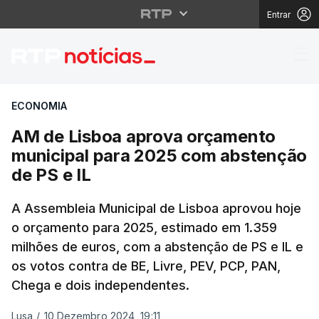
Entrar
AM de Lisboa aprova o
ECONOMIA
AM de Lisboa aprova orçamento
municipal para 2025 com abstenção
de PS e IL
A Assembleia Municipal de Lisboa aprovou hoje
o orçamento para 2025, estimado em 1.359
milhões de euros, com a abstenção de PS e IL e
os votos contra de BE, Livre, PEV, PCP, PAN,
Chega e dois independentes.
Lusa
/
10 Dezembro 2024, 19:11