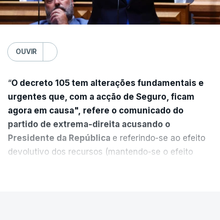
OUVIR
“
O decreto 105 tem alterações fundamentais e
urgentes que, com a acção de Seguro, ficam
agora em causa", refere o comunicado do
partido de extrema-direita acusando o
Presidente da República
e referindo-se ao efeito
devolutivo dos recursos (mantendo-se o efeito
suspensivo) e o aumento do prazo para detenção
VER MAIS
em centro de acolhimento temporário.
Chega refere ainda que Seguro tem reservas
PAÍS