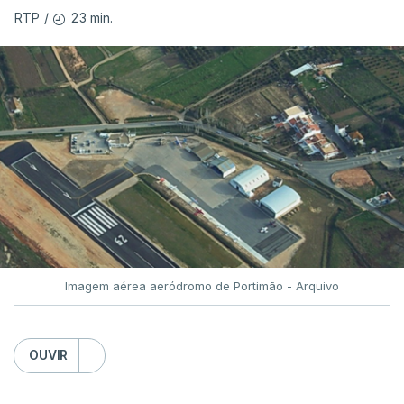
23 min.
RTP
/
Imagem aérea aeródromo de Portimão - Arquivo
OUVIR