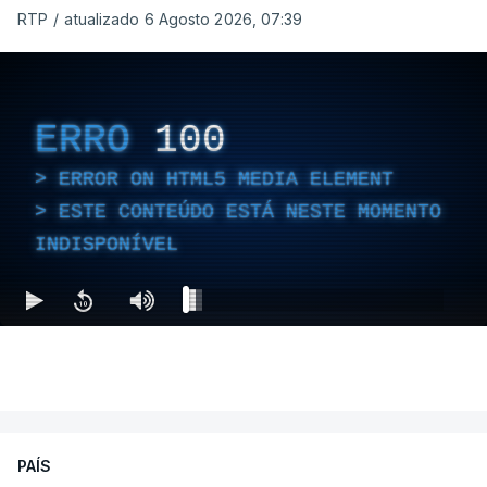
RTP
/
atualizado 6 Agosto 2026, 07:39
ERRO
100
ERROR ON HTML5 MEDIA ELEMENT
ESTE CONTEÚDO ESTÁ NESTE MOMENTO
INDISPONÍVEL
PAÍS