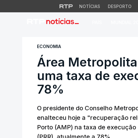
NOTÍCIAS
DESPORTO
PAÍS
MUNDIAL 2
Área Metropolitan
ECONOMIA
Área Metropolit
uma taxa de exe
78%
O presidente do Conselho Metropol
enalteceu hoje a "recuperação re
Porto (AMP) na taxa de execução 
(PRR), atualmente a 78%.