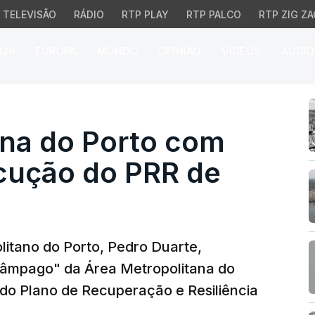
TELEVISÃO
RÁDIO
RTP PLAY
RTP PALCO
RTP ZIG ZA
026
EUROPA
MUNDO
OPINIÃO
VÍDEOS
ÁUDIO
a do Porto com uma ta
ana do Porto com
cução do PRR de
itano do Porto, Pedro Duarte,
lâmpago" da Área Metropolitana do
do Plano de Recuperação e Resiliência