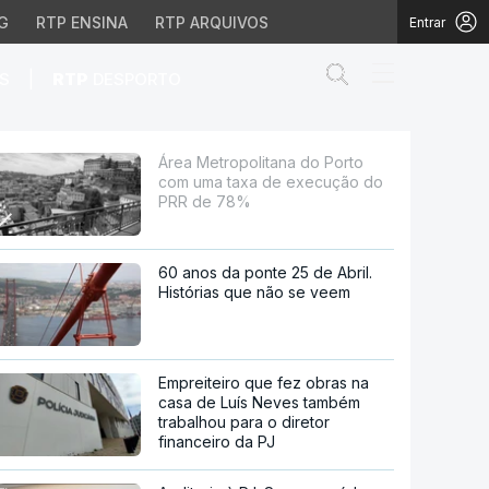
G
RTP ENSINA
RTP ARQUIVOS
Entrar
Abrir campo de
|
S
RTP
DESPORTO
xa de execução do PRR 
Área Metropolitana do Porto
com uma taxa de execução do
PRR de 78%
60 anos da ponte 25 de Abril.
Histórias que não se veem
Empreiteiro que fez obras na
casa de Luís Neves também
trabalhou para o diretor
financeiro da PJ