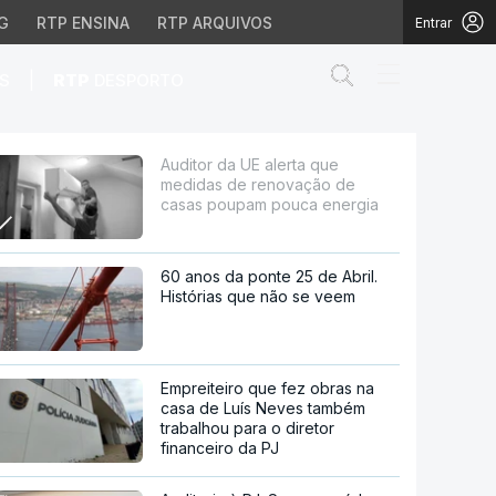
G
RTP ENSINA
RTP ARQUIVOS
Entrar
Abrir campo de
|
S
RTP
DESPORTO
ovação de casas poupam
Auditor da UE alerta que
medidas de renovação de
casas poupam pouca energia
60 anos da ponte 25 de Abril.
Histórias que não se veem
Empreiteiro que fez obras na
casa de Luís Neves também
trabalhou para o diretor
financeiro da PJ