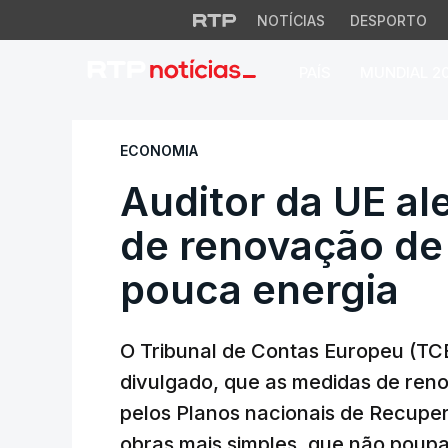
NOTÍCIAS
DESPORTO
PAÍS
MUNDIAL 2
Auditor da UE ale
ECONOMIA
Auditor da UE al
de renovação d
pouca energia
O Tribunal de Contas Europeu (TCE
divulgado, que as medidas de ren
pelos Planos nacionais de Recupera
obras mais simples, que não poup