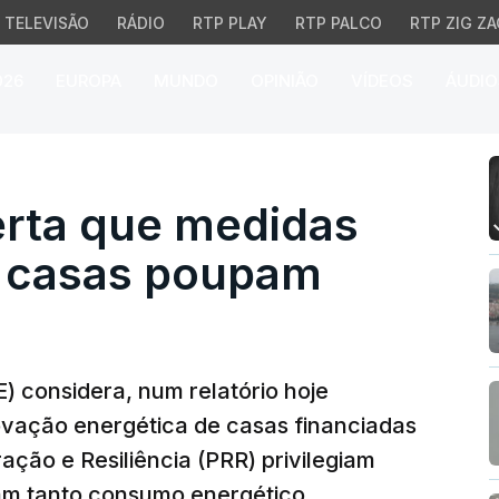
TELEVISÃO
RÁDIO
RTP PLAY
RTP PALCO
RTP ZIG ZA
026
EUROPA
MUNDO
OPINIÃO
VÍDEOS
ÁUDIO
rta que medidas de ren
erta que medidas
e casas poupam
) considera, num relatório hoje
ovação energética de casas financiadas
ção e Resiliência (PRR) privilegiam
am tanto consumo energético.