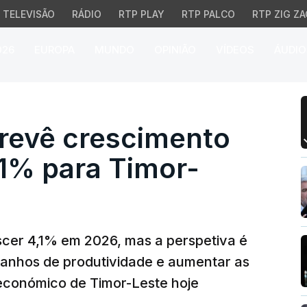
TELEVISÃO
RÁDIO
RTP PLAY
RTP PALCO
RTP ZIG ZA
026
EUROPA
MUNDO
OPINIÃO
VÍDEOS
ÁUDIO
vê crescimento económ
revê crescimento
1% para Timor-
cer 4,1% em 2026, mas a perspetiva é
ganhos de produtividade e aumentar as
 económico de Timor-Leste hoje