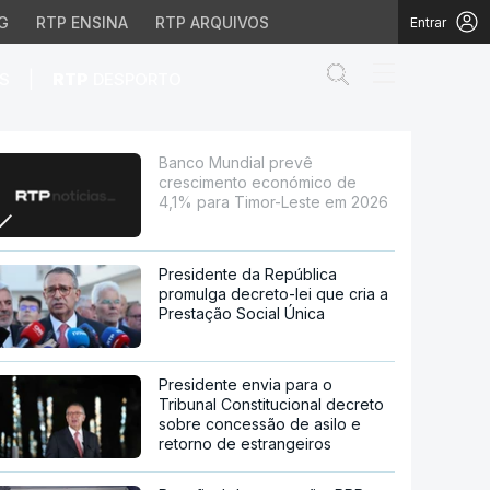
G
RTP ENSINA
RTP ARQUIVOS
Entrar
Abrir campo de
|
S
RTP
DESPORTO
ico de 4,1% para Timor
Banco Mundial prevê
crescimento económico de
4,1% para Timor-Leste em 2026
Presidente da República
promulga decreto-lei que cria a
Prestação Social Única
Presidente envia para o
Tribunal Constitucional decreto
sobre concessão de asilo e
retorno de estrangeiros