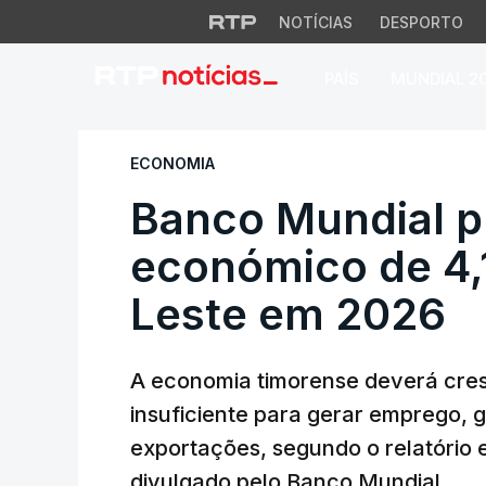
NOTÍCIAS
DESPORTO
PAÍS
MUNDIAL 2
Banco Mundial pre
ECONOMIA
Banco Mundial p
económico de 4,
Leste em 2026
A economia timorense deverá cres
insuficiente para gerar emprego, 
exportações, segundo o relatório
divulgado pelo Banco Mundial.