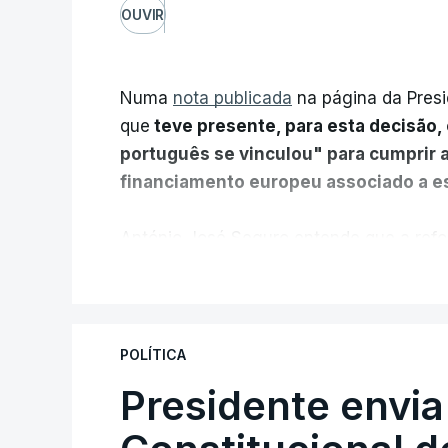
OUVIR
Numa
nota publicada
na página da Presi
que
teve presente, para esta decisão, 
português se vinculou" para cumprir 
financiamento europeu associado a es
António José Seguro entende que a refo
pretende "tornar o sistema mais simples,
V
"Sempre que seja possível reduzir burocr
os apoios chegam a quem mais necessit
POLÍTICA
certa", argumenta o Presidente da Repúb
Presidente envia