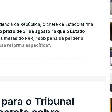
dência da República, o chefe de Estado afirma
o prazo de 31 de agosto "a que o Estado
as metas do PRR, "sob pena de perder o
sa reforma específica".
rma reúne treze apoios sociais "num só" e
 mais justo e transparente".
ER MAIS
acias, eliminar sobreposições e garantir que
a, estaremos a dar um passo na direção
lica.
 para o Tribunal