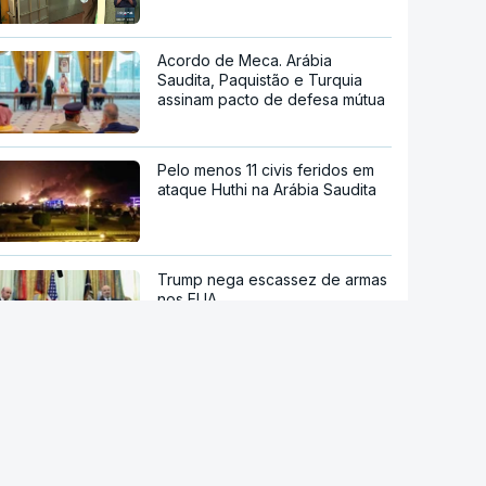
Acordo de Meca. Arábia
Saudita, Paquistão e Turquia
assinam pacto de defesa mútua
Pelo menos 11 civis feridos em
ataque Huthi na Arábia Saudita
Trump nega escassez de armas
nos EUA
Tribunal de Recurso dos EUA
bloqueia projeto de Trump para
salão de baile