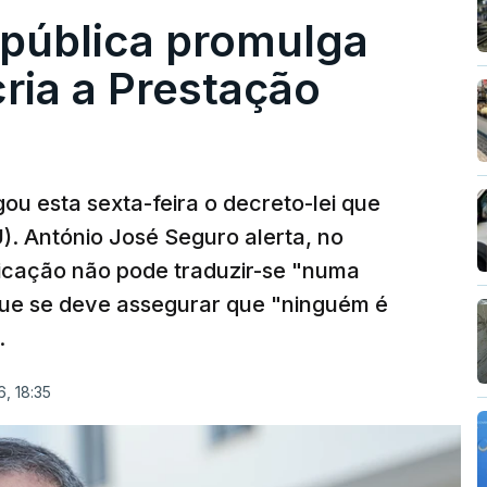
epública promulga
cria a Prestação
ou esta sexta-feira o decreto-lei que
). António José Seguro alerta, no
ficação não pode traduzir-se "numa
que se deve assegurar que "ninguém é
.
, 18:35