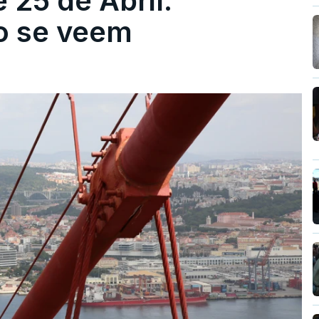
 25 de Abril.
ão se veem