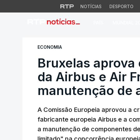
NOTÍCIAS
DESPORTO
PAÍS
MUNDIAL 2
Bruxelas aprova e
ECONOMIA
Bruxelas aprov
da Airbus e Air 
manutenção de 
A Comissão Europeia aprovou a c
fabricante europeia Airbus e a co
a manutenção de componentes de
limitado" na concorrência europei