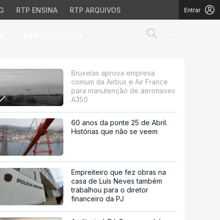
G
RTP ENSINA
RTP ARQUIVOS
Entrar
Abrir campo de
|
S
RTP
DESPORTO
s e Air France para ma
Bruxelas aprova empresa
comum da Airbus e Air France
para manutenção de aeronaves
A350
60 anos da ponte 25 de Abril.
Histórias que não se veem
Empreiteiro que fez obras na
casa de Luís Neves também
trabalhou para o diretor
financeiro da PJ