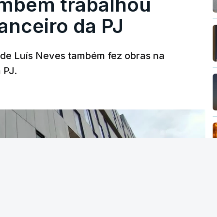
ambém trabalhou
nanceiro da PJ
a de Luís Neves também fez obras na
 PJ.