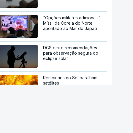
"Opções militares adicionais".
Míssil da Coreia do Norte
apontado ao Mar do Japão
DGS emite recomendações
para observação segura do
eclipse solar
Remoinhos no Sol baralham
satélites
Hipertensão, diabetes e tabaco.
Cientistas identificam três
fatores a controlar para atrasar
a demência