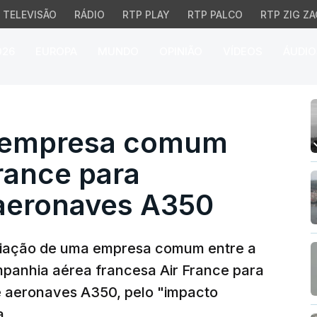
TELEVISÃO
RÁDIO
RTP PLAY
RTP PALCO
RTP ZIG ZA
026
EUROPA
MUNDO
OPINIÃO
VÍDEOS
ÁUDIO
mpresa comum da Airbu
a empresa comum
France para
aeronaves A350
riação de uma empresa comum entre a
mpanhia aérea francesa Air France para
 aeronaves A350, pelo "impacto
a.